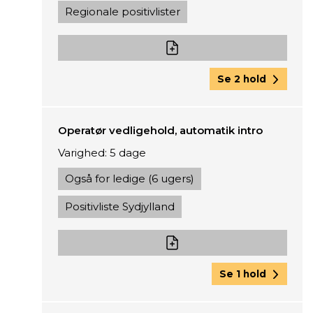
Regionale positivlister
Se 2 hold
Operatør vedligehold, automatik intro
Varighed: 5 dage
Også for ledige (6 ugers)
Positivliste Sydjylland
Se 1 hold