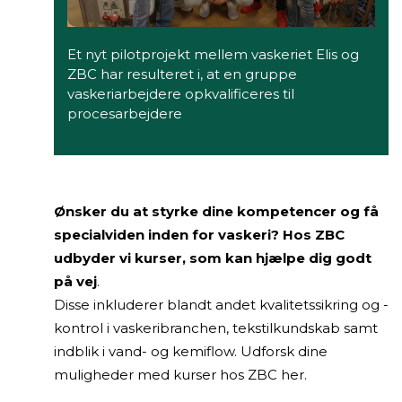
Et nyt pilotprojekt mellem vaskeriet Elis og
ZBC har resulteret i, at en gruppe
vaskeriarbejdere opkvalificeres til
procesarbejdere
Ønsker du at styrke dine kompetencer og få
specialviden inden for vaskeri? Hos ZBC
udbyder vi kurser, som kan hjælpe dig godt
på vej
.
Disse inkluderer blandt andet kvalitetssikring og -
kontrol i vaskeribranchen, tekstilkundskab samt
indblik i vand- og kemiflow. Udforsk dine
muligheder med kurser hos ZBC her.