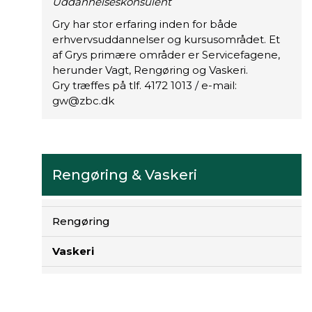
Uddannelseskonsulent
Gry har stor erfaring inden for både
erhvervsuddannelser og kursusområdet. Et
af Grys primære områder er Servicefagene,
herunder Vagt, Rengøring og Vaskeri.
Gry træffes på tlf. 4172 1013 / e-mail:
gw@zbc.dk
G
r
y
h
Rengøring & Vaskeri
a
r
s
Rengøring
t
o
Vaskeri
r
e
r
f