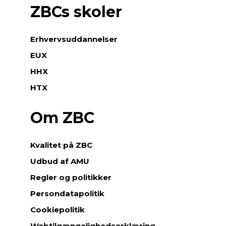
ZBCs skoler
e
r
v
Erhvervsuddannelser
s
u
EUX
d
HHX
d
a
HTX
n
n
Om ZBC
e
l
s
Kvalitet på ZBC
e
Udbud af AMU
r
o
Regler og politikker
g
Persondatapolitik
k
u
Cookiepolitik
r
Webtilgængelighedserklæring