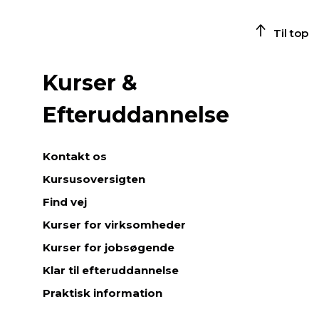
a
r
Til top
i
n
g
Kurser &
i
n
Efteruddannelse
d
e
n
Kontakt os
f
o
Kursusoversigten
r
Find vej
b
å
Kurser for virksomheder
d
Kurser for jobsøgende
e
e
Klar til efteruddannelse
r
Praktisk information
h
v