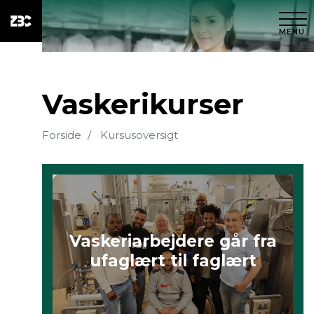
MENU
Vaskerikurser
Forside
Kursusoversigt
Vaskeriarbejdere går fra
ufaglært til faglært