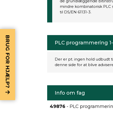
de grundlæggende bitinstruk
mindre kombinatorisk PLC 
til DS/EN 61131-3.
BRUG FOR HJÆLP?
PLC programmering 1-
Der er pt. ingen hold udbudt t
denne side for at blive advise
Info om fag
49876
- PLC programmering