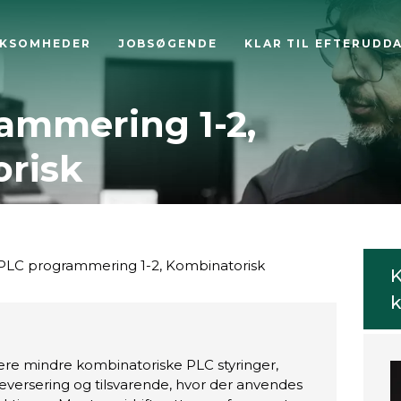
RKSOMHEDER
JOBSØGENDE
KLAR TIL EFTERUDD
ammering 1-2,
risk
PLC programmering 1-2, Kombinatorisk
K
k
e mindre kombinatoriske PLC styringer,
 reversering og tilsvarende, hvor der anvendes