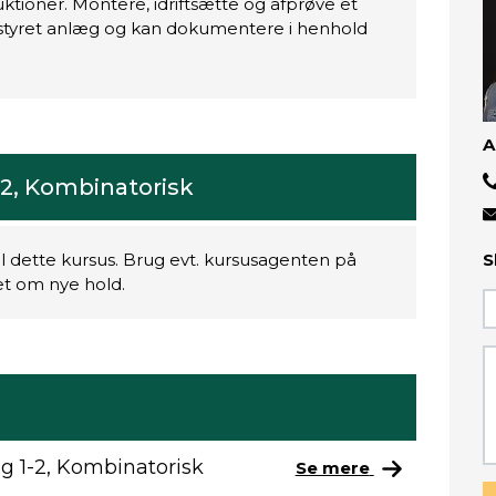
tioner. Montere, idriftsætte og afprøve et
styret anlæg og kan dokumentere i henhold
A
2, Kombinatorisk
il dette kursus. Brug evt. kursusagenten på
S
ret om nye hold.
 1-2, Kombinatorisk
Se mere