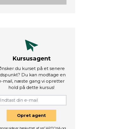
Kursusagent
Ønsker du kurset på et senere
idspunkt? Du kan modtage en
e-mail, næste gang vi opretter
hold på dette kursus!
Opret agent
enne side er beskyttet af reCAPTCHA og