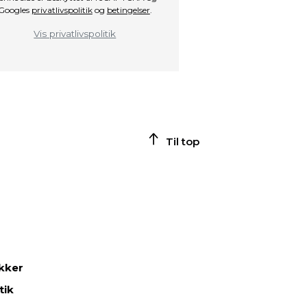
Googles
privatlivspolitik
og
betingelser
.
Vis privatlivspolitik
Til top
ikker
tik