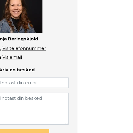
nja Beringskjold
Vis telefonnummer
4133 4834
Vis email
anjb@zbc.dk
kriv en besked