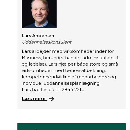
Lars Andersen
Uddannelseskonsulent
Lars arbejder med virksomheder indenfor
Business, herunder handel, administration, It
og ledelse). Lars hjælper både store og små
virksomheder med behovsafdækning,
kompetenceudvikling af medarbejdere og
individuel uddannelsesplanlægning.
Lars træffes på tlf. 2844 221...
L
Læs mere
a
r
s
a
r