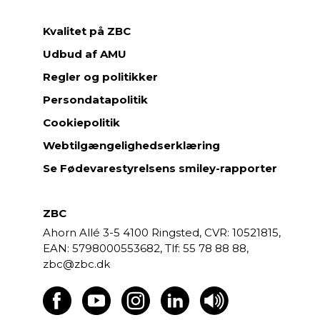
u
n
Kvalitet på ZBC
d
Udbud af AMU
e
Regler og politikker
r
h
Persondatapolitik
a
Cookiepolitik
n
d
Webtilgængelighedserklæring
e
Se Fødevarestyrelsens smiley-rapporter
l
,
a
ZBC
d
Ahorn Allé 3-5
4100 Ringsted,
CVR: 10521815,
m
EAN: 5798000553682,
55 78 88 88,
i
zbc@zbc.dk
n
i
s
t