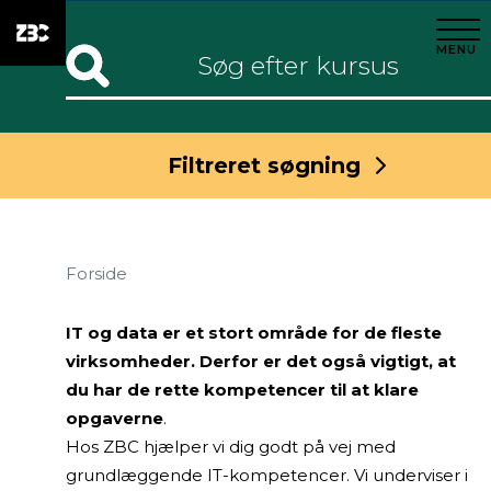
Søgning
i
MENU
dette
filter
omdirigerer
til
en
Filtreret søgning
side
med
alle
aktuelle
Forside
kurser,
samt
filtrerer
IT og data er et stort område for de fleste
disse
virksomheder. Derfor er det også vigtigt, at
kurser
du har de rette kompetencer til at klare
efter
opgaverne
.
ud
fra
Hos ZBC hjælper vi dig godt på vej med
det/de
grundlæggende IT-kompetencer. Vi underviser i