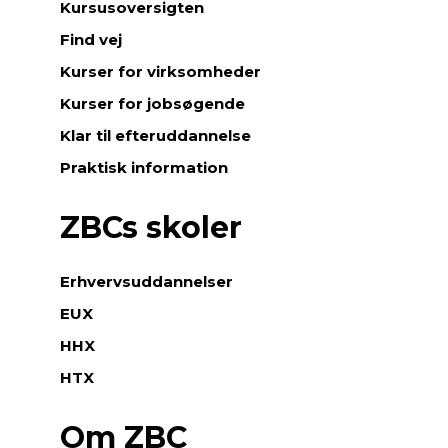
r
Kursusoversigten
i
Find vej
n
Kurser for virksomheder
d
e
Kurser for jobsøgende
n
Klar til efteruddannelse
f
o
Praktisk information
r
B
ZBCs skoler
u
s
i
Erhvervsuddannelser
n
EUX
e
s
HHX
s
HTX
,
h
e
Om ZBC
r