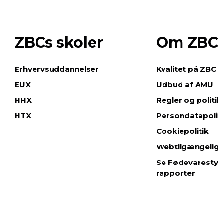
ZBCs skoler
Om ZBC
e
Erhvervsuddannelser
Kvalitet på ZBC
EUX
Udbud af AMU
HHX
Regler og polit
HTX
Persondatapoli
Cookiepolitik
Webtilgængeli
Se Fødevaresty
rapporter