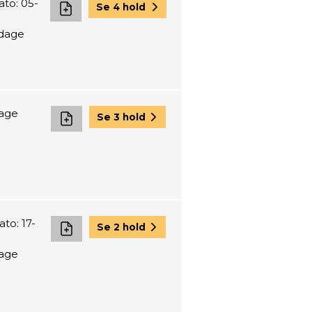
ato: 05-
Se 4 hold
 dage
dage
Se 3 hold
to: 17-
Se 2 hold
dage