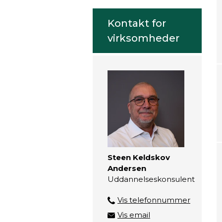
Kontakt for
virksomheder
Steen Keldskov
Andersen
Uddannelseskonsulent
Vis telefonnummer
2888 5105
Vis email
stka@zbc.dk