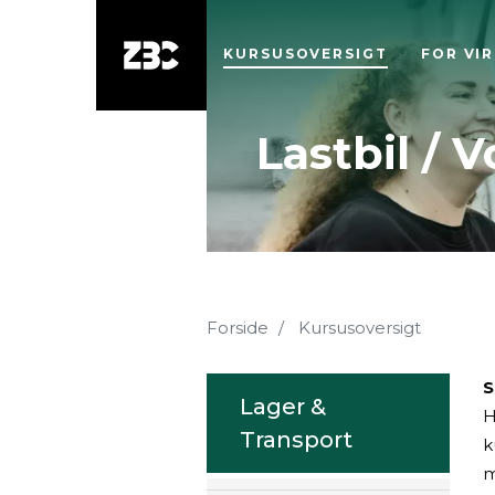
KURSUSOVERSIGT
FOR VI
Lastbil / 
Forside
Kursusoversigt
S
Lager &
H
Transport
k
m