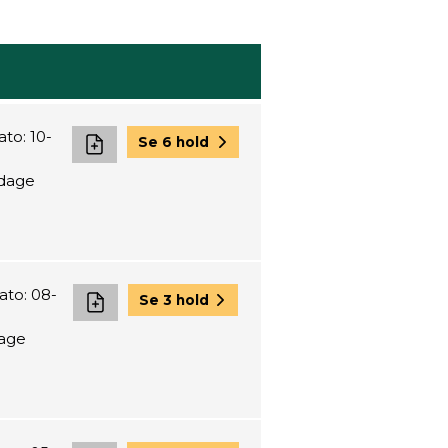
to: 10-
Se 6 hold
 dage
ato: 08-
Se 3 hold
dage