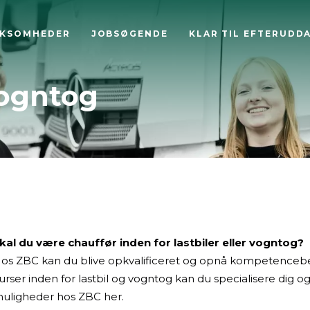
RKSOMHEDER
JOBSØGENDE
KLAR TIL EFTERUDD
Vogntog
kal du være chauffør inden for lastbiler eller vogntog
?
os ZBC kan du blive opkvalificeret og opnå kompetencebe
urser inden for lastbil og vogntog kan du specialisere dig og 
uligheder hos ZBC her.