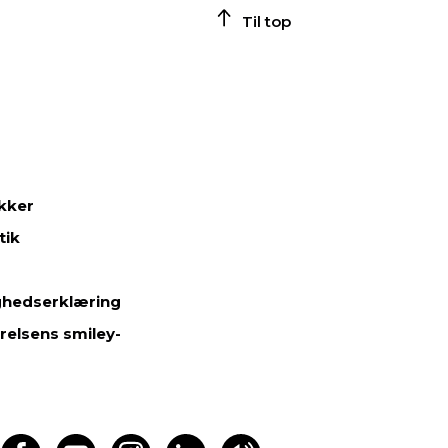
Til top
ikker
tik
ghedserklæring
relsens smiley-