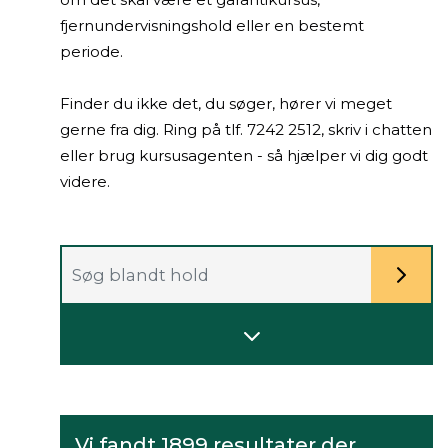
fjernundervisningshold eller en bestemt
periode.
Finder du ikke det, du søger, hører vi meget
gerne fra dig. Ring på tlf. 7242 2512, skriv i chatten
eller brug kursusagenten - så hjælper vi dig godt
videre.
Tekstfilter
til
at
Indeholder
filtrere
flere
på
felter
sidens
til
kursusliste.
at
Når
præcisere
der
Vi fandt
1899
resultater der
og