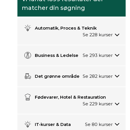
trykkes
filtrere
matcher din søgning
"Søg"
på
eller
kurserne
enter
i
opdateres
Automatik, Proces & Teknik
kursuslisten
kursuslisten
på
på
siden.
siden,
Når
ud
Business & Ledelse
værdier
fra
vælges
den
i
indtastede
dette
Det grønne område
filtrering.
filter,
opdateres
kursuslisten
Fødevarer, Hotel & Restauration
på
siden,
ud
fra
IT-kurser & Data
den