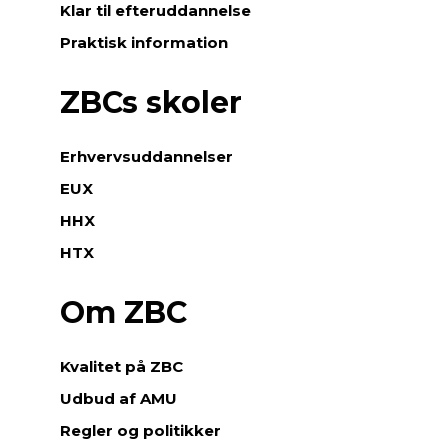
Klar til efteruddannelse
,
b
Praktisk information
å
d
ZBCs skoler
e
n
å
Erhvervsuddannelser
r
EUX
d
e
HHX
t
HTX
k
o
Om ZBC
m
m
e
Kvalitet på ZBC
r
t
Udbud af AMU
i
Regler og politikker
l