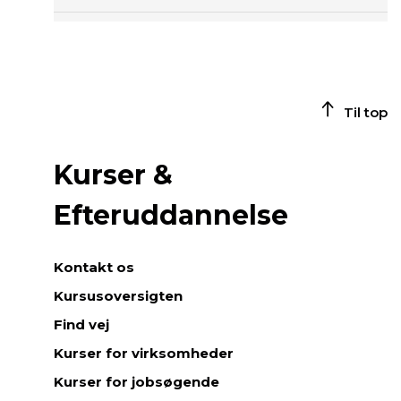
s
o
m
s
i
n
Til top
e
p
r
Kurser &
i
m
Efteruddannelse
æ
r
e
Kontakt os
o
Kursusoversigten
m
r
Find vej
å
Kurser for virksomheder
d
e
Kurser for jobsøgende
r