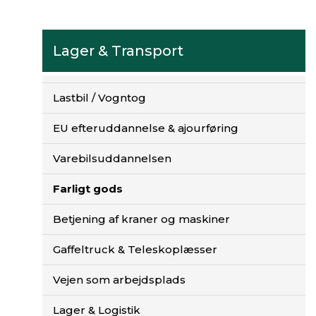
e
n
h
Lager & Transport
a
r
L
Lastbil / Vogntog
a
g
EU efteruddannelse & ajourføring
e
r
Varebilsuddannelsen
&
T
Farligt gods
r
a
Betjening af kraner og maskiner
n
s
Gaffeltruck & Teleskoplæsser
p
o
Vejen som arbejdsplads
r
t
Lager & Logistik