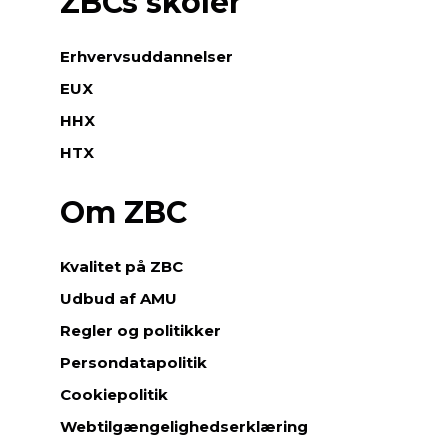
ZBCs skoler
e
n
å
Erhvervsuddannelser
r
EUX
d
e
HHX
t
HTX
k
o
Om ZBC
m
m
e
Kvalitet på ZBC
r
t
Udbud af AMU
i
Regler og politikker
l
e
Persondatapolitik
r
Cookiepolitik
h
v
Webtilgængelighedserklæring
e