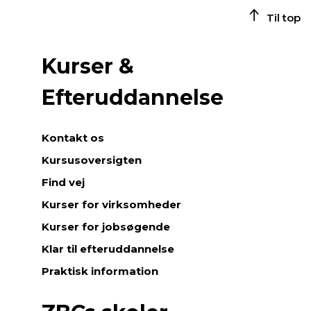
n
Til top
e
p
r
Kurser &
i
m
Efteruddannelse
æ
r
e
Kontakt os
o
Kursusoversigten
m
r
Find vej
å
Kurser for virksomheder
d
e
Kurser for jobsøgende
r
Klar til efteruddannelse
,
b
Praktisk information
å
d