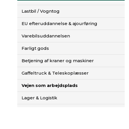
r
L
Lastbil / Vogntog
a
g
EU efteruddannelse & ajourføring
e
r
Varebilsuddannelsen
&
T
Farligt gods
r
a
Betjening af kraner og maskiner
n
s
Gaffeltruck & Teleskoplæsser
p
o
Vejen som arbejdsplads
r
t
Lager & Logistik
s
o
m
s
i