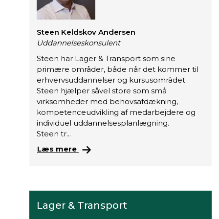
Steen Keldskov Andersen
Uddannelseskonsulent
Steen har Lager & Transport som sine
primære områder, både når det kommer til
erhvervsuddannelser og kursusområdet.
Steen hjælper såvel store som små
virksomheder med behovsafdækning,
kompetenceudvikling af medarbejdere og
individuel uddannelsesplanlægning.
Steen tr...
S
Læs mere
t
e
e
n
h
Lager & Transport
a