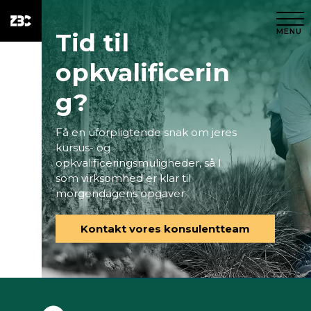
MENU
Tid til
opkvalificerin
g?
Få en uforpligtende snak om jeres
kursus- og
opkvalificeringsmuligheder, så I
som virksomhed er klar til
morgendagens opgaver
Kontakt vores konsulentteam
Søgning
i