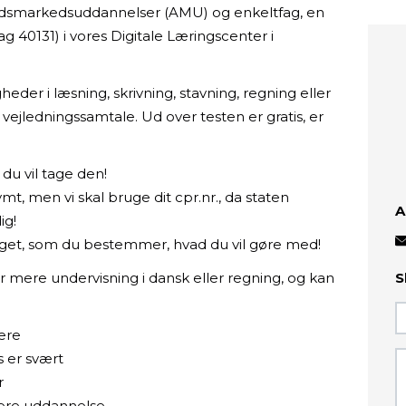
rbejdsmarkedsuddannelser (AMU) og enkeltfag, en
g 40131) i vores Digitale Læringscenter i
eder i læsning, skrivning, stavning, regning eller
ejledningssamtale. Ud over testen er gratis, er
du vil tage den!
mt, men vi skal bruge dit cpr.nr., da staten
A
ig!
t eget, som du bestemmer, hvad du vil gøre med!
r mere undervisning i dansk eller regning, og kan
S
ere
s er svært
r
idere uddannelse