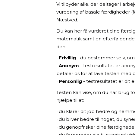
Vi tilbyder alle, der deltager i a
vurdering af basale færdigheder (fa
Næstved.
Du kan her få vurderet dine færdigh
matematik samt en efterfølgende v
den:
•
Frivillig
- du bestemmer selv, om 
•
Anonym
- testresultatet er anony
betaler os for at lave testen med d
•
Personlig
- testresultatet er di
Testen kan vise, om du har brug fo
hjælpe til at:
• du klarer dit job bedre og nemm
• du bliver bedre til noget, du syne
• du genopfrisker dine færdighede
• du forbereder dig til eventuel v