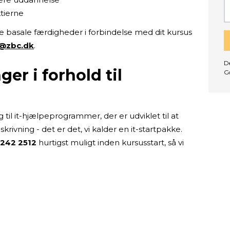
tierne
ine basale færdigheder i forbindelse med dit kursus
@zbc.dk
.
De
er i forhold til
G
til it-hjælpeprogrammer, der er udviklet til at
ivning - det er det, vi kalder en it-startpakke.
7242 2512
hurtigst muligt inden kursusstart, så vi