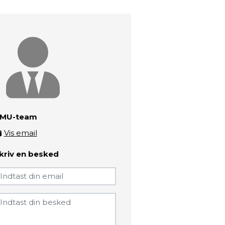
MU-team
Vis email
zbc-amu-team@zbc.dk
kriv en besked