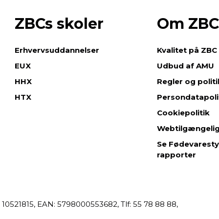
ZBCs skoler
Om ZBC
e
Erhvervsuddannelser
Kvalitet på ZBC
EUX
Udbud af AMU
HHX
Regler og polit
HTX
Persondatapoli
Cookiepolitik
Webtilgængeli
Se Fødevaresty
rapporter
 10521815,
EAN: 5798000553682,
55 78 88 88,