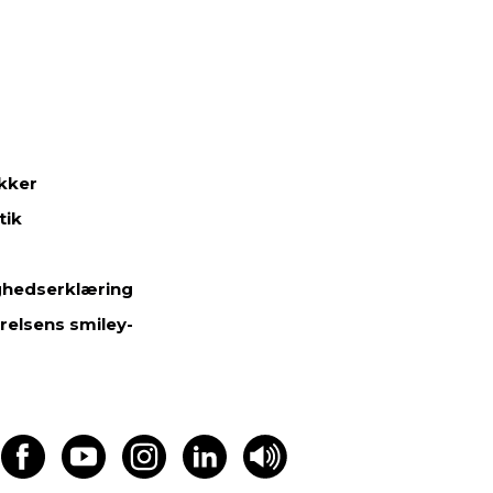
ikker
tik
ghedserklæring
relsens smiley-