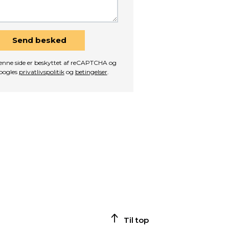
Send besked
nne side er beskyttet af reCAPTCHA og
oogles
privatlivspolitik
og
betingelser
.
Til top