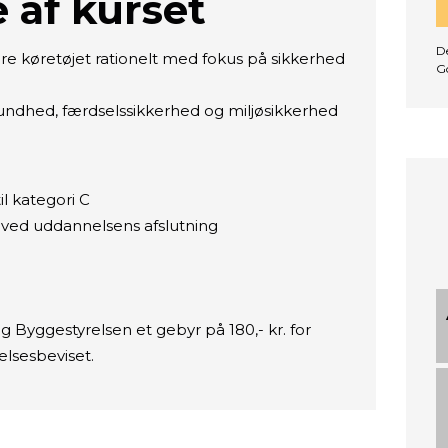
 af kurset
De
 føre køretøjet rationelt med fokus på sikkerhed
G
undhed, færdselssikkerhed og miljøsikkerhed
il kategori C
t ved uddannelsens afslutning
g Byggestyrelsen et gebyr på 180,- kr. for
lsesbeviset.