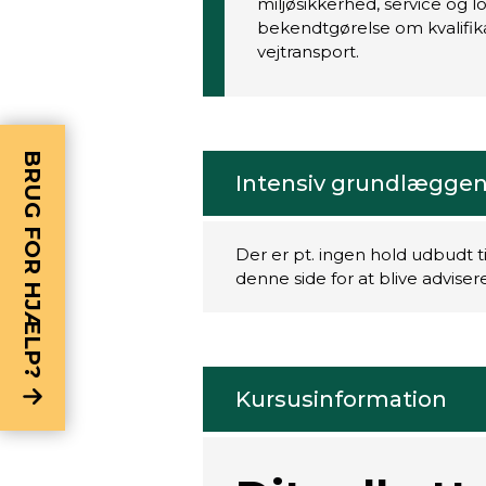
miljøsikkerhed, service og l
bekendtgørelse om kvalifikati
vejtransport.
BRUG FOR HJÆLP?
Intensiv grundlæggend
Der er pt. ingen hold udbudt t
denne side for at blive advise
Kursusinformation