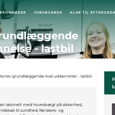
RKSOMHEDER
JOBSØGENDE
KLAR TIL EFTERUDD
grundlæggende
nelse - lastbil
tensiv grundlæggende kval.uddannelse - lastbil
K
k
jet rationelt med hovedvægt på sikkerhed,
ndskab til sundhed, færdsels- og