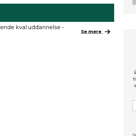
ende kval.uddannelse -
Se mere
t
D