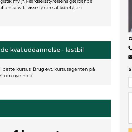
ogistik mv. jf. Færdselsstyrelsens gældende
onskrav til visse førere af køretøjer i
G
e kval.uddannelse - lastbil
il dette kursus. Brug evt. kursusagenten på
S
ret om nye hold.