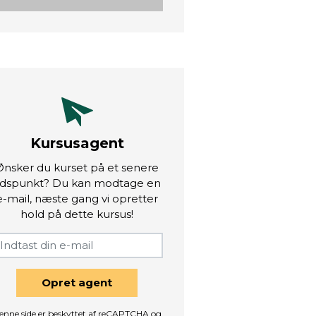
Kursusagent
Ønsker du kurset på et senere
idspunkt? Du kan modtage en
e-mail, næste gang vi opretter
hold på dette kursus!
Opret agent
enne side er beskyttet af reCAPTCHA og