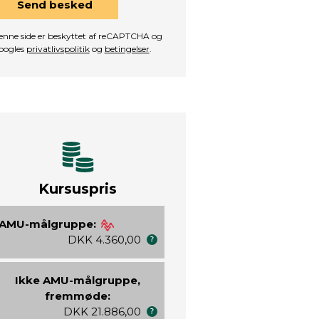
Send besked
nne side er beskyttet af reCAPTCHA og
oogles
privatlivspolitik
og
betingelser
.
Kursuspris
AMU-målgruppe:
DKK 4.360,00
Ikke AMU-målgruppe,
fremmøde:
DKK 21.886,00