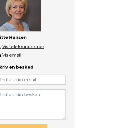
itte Hansen
Vis telefonnummer
3193 5612
Vis email
gh@zbc.dk
kriv en besked