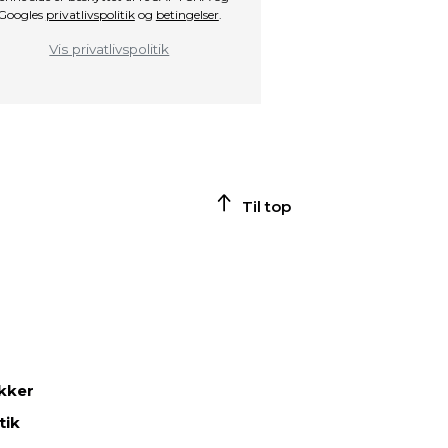
Googles
privatlivspolitik
og
betingelser
.
Vis privatlivspolitik
Til top
ikker
tik