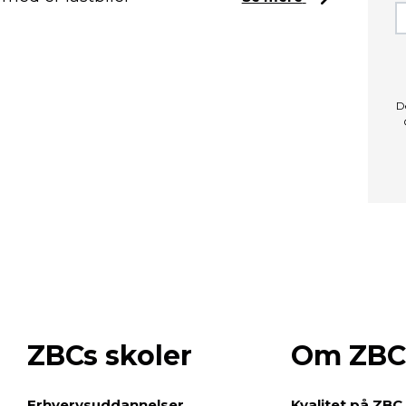
D
ZBCs skoler
Om ZBC
e
Erhvervsuddannelser
Kvalitet på ZBC