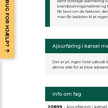
BRUG FOR HJÆLP?
samt foretage alarmering 
brandslukningsmateriel og f
får teori om de faktorer, d
man får lastbilen til at rege
Ajourføring i kørsel me
Der er pt. ingen hold udbudt t
denne side for at blive advise
Info om fag
20899
- Ajourføring i kørsel