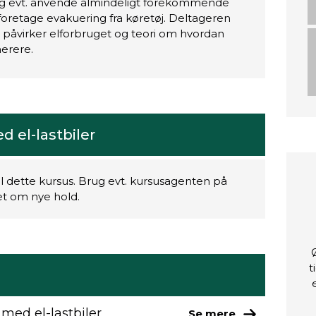
og evt. anvende almindeligt forekommende
oretage evakuering fra køretøj. Deltageren
er påvirker elforbruget og teori om hvordan
nerere.
d el-lastbiler
il dette kursus. Brug evt. kursusagenten på
ret om nye hold.
t
 med el-lastbiler
Se mere