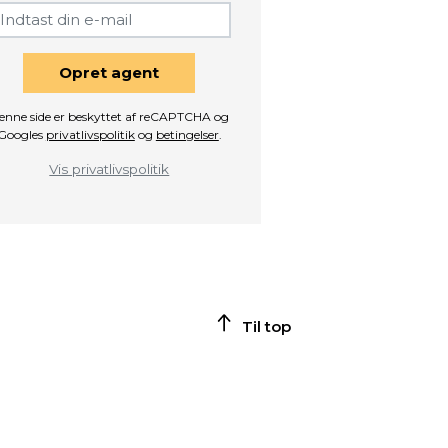
Opret agent
enne side er beskyttet af reCAPTCHA og
Googles
privatlivspolitik
og
betingelser
.
Vis privatlivspolitik
Til top