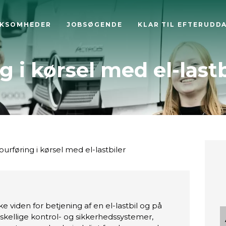
RKSOMHEDER
JOBSØGENDE
KLAR TIL EFTERUDD
g i kørsel med el-lastb
ourføring i kørsel med el-lastbiler
e viden for betjening af en el-lastbil og på
rskellige kontrol- og sikkerhedssystemer,