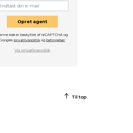
Opret agent
enne side er beskyttet af reCAPTCHA og
Googles
privatlivspolitik
og
betingelser
.
Vis privatlivspolitik
Til top