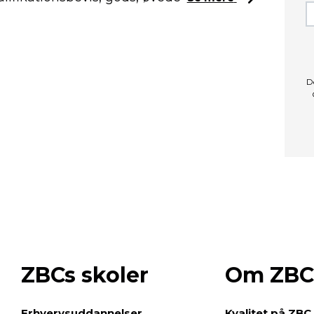
D
ZBCs skoler
Om ZBC
e
Erhvervsuddannelser
Kvalitet på ZBC