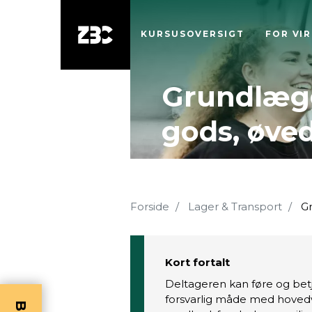
KURSUSOVERSIGT
FOR VI
Grundlægg
gods, øve
Forside
Lager & Transport
Gr
Kort fortalt
Deltageren kan føre og bet
forsvarlig måde med hovedv