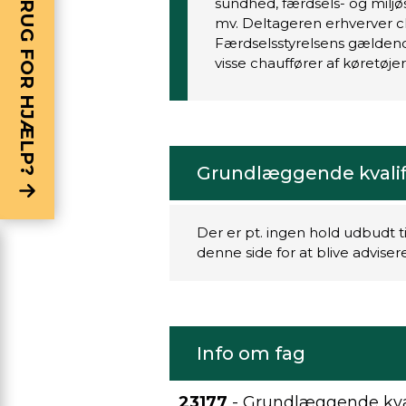
BRUG FOR HJÆLP?
sundhed, færdsels- og miljøsi
mv. Deltageren erhverver c
Færdselsstyrelsens gældende
visse chauffører af køretøjer 
Grundlæggende kvalifi
Der er pt. ingen hold udbudt t
denne side for at blive advise
Info om fag
23177
- Grundlæggende kval