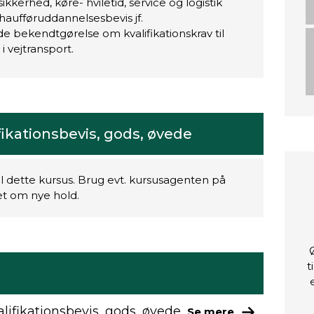
kkerhed, køre- hviletid, service og logistik
haufføruddannelsesbevis jf.
 bekendtgørelse om kvalifikationskrav til
i vejtransport.
kationsbevis, gods, øvede
il dette kursus. Brug evt. kursusagenten på
ret om nye hold.
t
ifikationsbevis, gods, øvede
Se mere