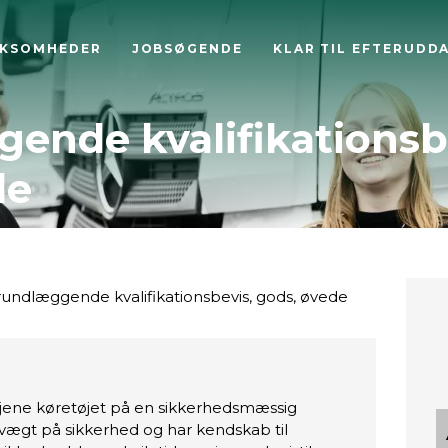
RKSOMHEDER
JOBSØGENDE
KLAR TIL EFTERUDD
ende kvalifikationsb
de
undlæggende kvalifikationsbevis, gods, øvede
jene køretøjet på en sikkerhedsmæssig
ægt på sikkerhed og har kendskab til