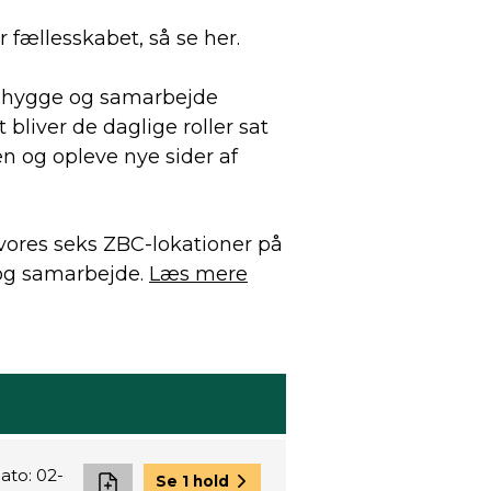
er fællesskabet, så se her.
, hygge og samarbejde
 bliver de daglige roller sat
en og opleve nye sider af
vores seks ZBC-lokationer på
 og samarbejde.
Læs mere
ato: 02-
Se 1 hold