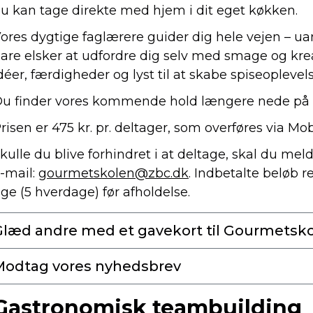
u kan tage direkte med hjem i dit eget køkken.
ores dygtige faglærere guider dig hele vejen – ua
are elsker at udfordre dig selv med smage og kr
déer, færdigheder og lyst til at skabe spiseoplevel
u finder vores kommende hold længere nede på 
risen er 475 kr. pr. deltager, som overføres via Mo
kulle du blive forhindret i at deltage, skal du mel
-mail:
gourmetskolen@zbc.dk
. Indbetalte beløb r
ge (5 hverdage) før afholdelse.
Glæd andre med et gavekort til Gourmetsk
Modtag vores nyhedsbrev
Gastronomisk teambuilding