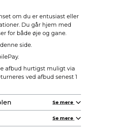
nset om du er entusiast eller
eationer. Du går hjem med
ser for både øje og gane.
denne side.
bilePay.
de afbud hurtigst muligt via
eturneres ved afbud senest 1
olen
Se mere
Se mere