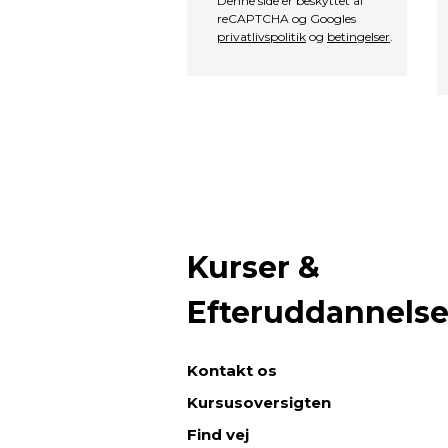
Denne side er beskyttet af
reCAPTCHA og Googles
privatlivspolitik
og
betingelser
.
Kurser &
Efteruddannels
Kontakt os
Kursusoversigten
Find vej