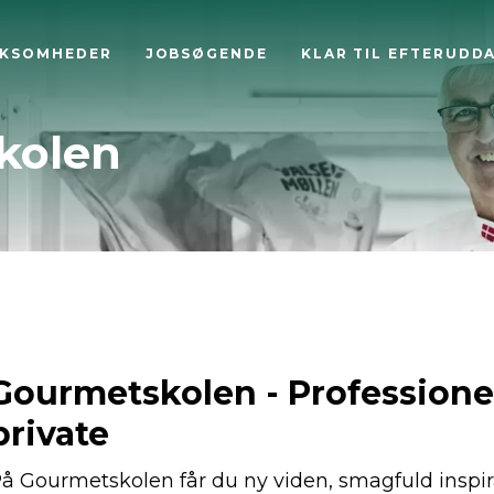
RKSOMHEDER
JOBSØGENDE
KLAR TIL EFTERUDD
kolen
Gourmetskolen - Professionel
private
å Gourmetskolen får du ny viden, smagfuld inspir