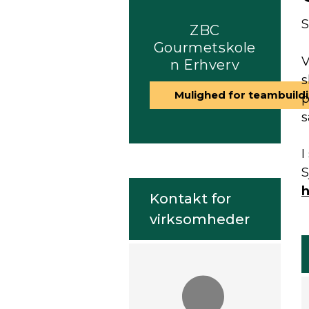
S
ZBC
Gourmetskole
V
n Erhverv
s
Mulighed for teambuild
p
s
I
S
h
Kontakt for
virksomheder