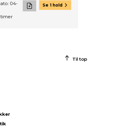
ato: 04-
Se 1 hold
 timer
Til top
ikker
tik