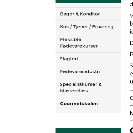
d
Bager & Konditor
V
b
Kok / Tjener / Ernæring
i
Fleksible
D
Fødevarekurser
P
Slagteri
S
Fødevareindustri
e
u
Specialistkurser &
Masterclass
Gourmetskolen