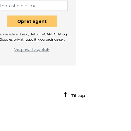
Opret agent
enne side er beskyttet af reCAPTCHA og
Googles
privatlivspolitik
og
betingelser
.
Vis privatlivspolitik
Til top