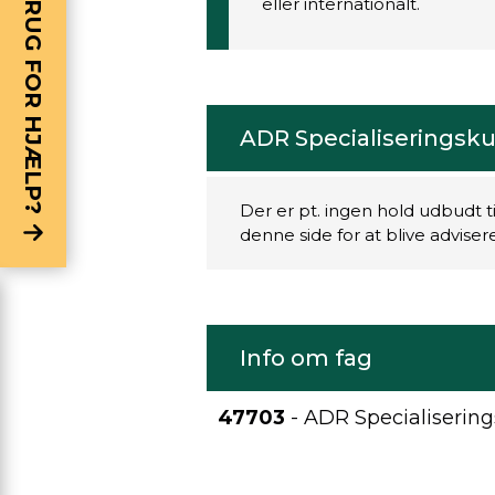
BRUG FOR HJÆLP?
eller internationalt.
ADR Specialiseringskur
Der er pt. ingen hold udbudt t
denne side for at blive advise
Info om fag
47703
- ADR Specialisering