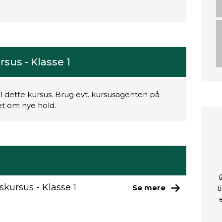
sus - Klasse 1
il dette kursus. Brug evt. kursusagenten på
ret om nye hold.
skursus - Klasse 1
Se mere
t