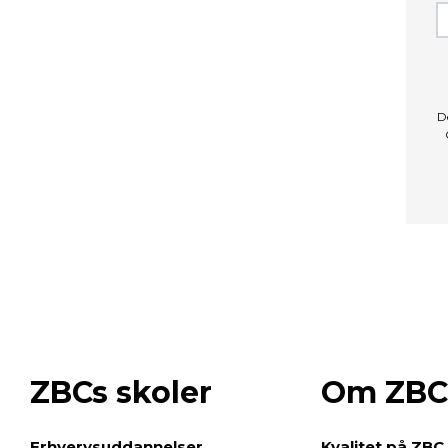
D
ZBCs skoler
Om ZBC
e
Erhvervsuddannelser
Kvalitet på ZBC