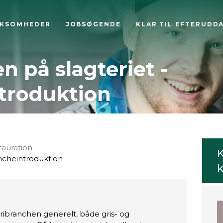
RKSOMHEDER
JOBSØGENDE
KLAR TIL EFTERUDD
 på slagteriet -
troduktion
tauration
K
ncheintroduktion
k
teribranchen generelt, både gris- og