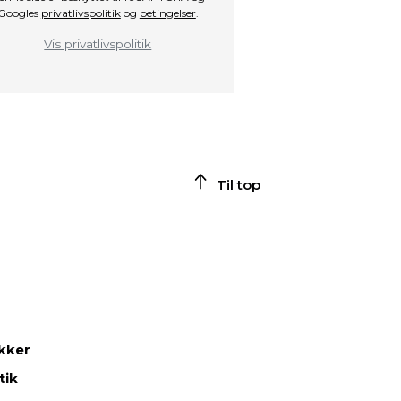
Googles
privatlivspolitik
og
betingelser
.
Vis privatlivspolitik
Til top
ikker
tik