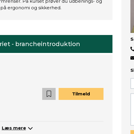
armrenser. På kurset prøver du udbenings- og
på ergonomi og sikkerhed.
S
iet - brancheintroduktion
S
Tilmeld
Læs mere