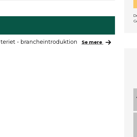
De
G
eriet - brancheintroduktion
Se mere