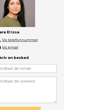
ara El Issa
Vis telefonnummer
2519 2807
Vis email
sara@zbc.dk
kriv en besked