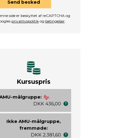
Send besked
nne side er beskyttet af reCAPTCHA og
oogles
privatlivspolitik
og
betingelser
.
Kursuspris
AMU-målgruppe:
DKK 436,00
Ikke AMU-målgruppe,
fremmøde:
DKK 2.381,60