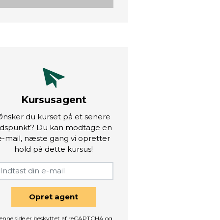
Kursusagent
Ønsker du kurset på et senere
idspunkt? Du kan modtage en
e-mail, næste gang vi opretter
hold på dette kursus!
Opret agent
enne side er beskyttet af reCAPTCHA og