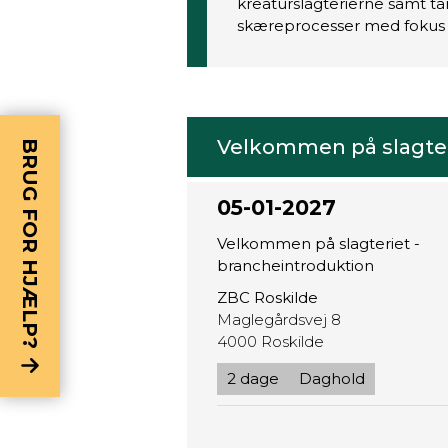
kreaturslagterierne samt t
skæreprocesser med fokus 
Velkommen på slagter
BRUG FOR HJÆLP?
05-01-2027
Velkommen på slagteriet -
brancheintroduktion
ZBC Roskilde
Maglegårdsvej 8
4000 Roskilde
2 dage
Daghold