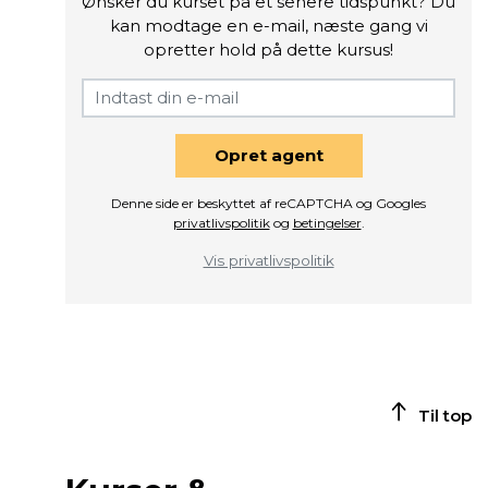
Ønsker du kurset på et senere tidspunkt? Du
kan modtage en e-mail, næste gang vi
opretter hold på dette kursus!
Opret agent
Denne side er beskyttet af reCAPTCHA og Googles
privatlivspolitik
og
betingelser
.
Vis privatlivspolitik
Til top