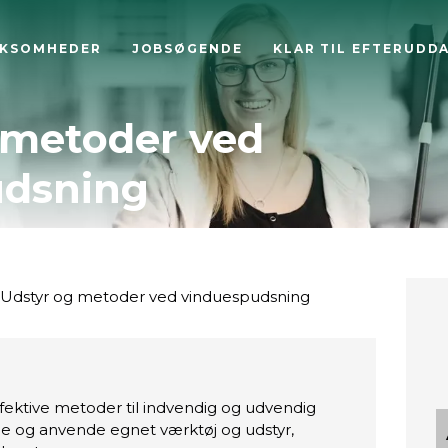
RKSOMHEDER
JOBSØGENDE
KLAR TIL EFTERUDD
 metoder ved
udsning
Udstyr og metoder ved vinduespudsning
ektive metoder til indvendig og udvendig
e og anvende egnet værktøj og udstyr,