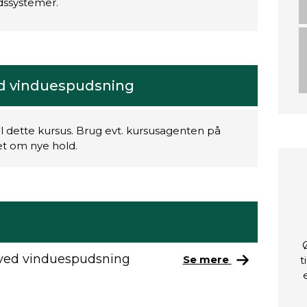
dssystemer.
d vinduespudsning
il dette kursus. Brug evt. kursusagenten på
ret om nye hold.
 ved vinduespudsning
Se mere
t