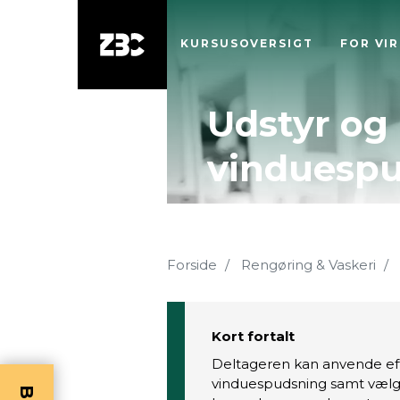
KURSUSOVERSIGT
FOR VI
Udstyr og
vinduesp
Forside
Rengøring & Vaskeri
Kort fortalt
Deltageren kan anvende eff
vinduespudsning samt vælg