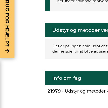
BRUG FOR HJÆLP?
herunder anvende rentvan
Udstyr og metoder ve
Der er pt. ingen hold udbudt t
denne side for at blive advise
Info om fag
21979
- Udstyr og metoder