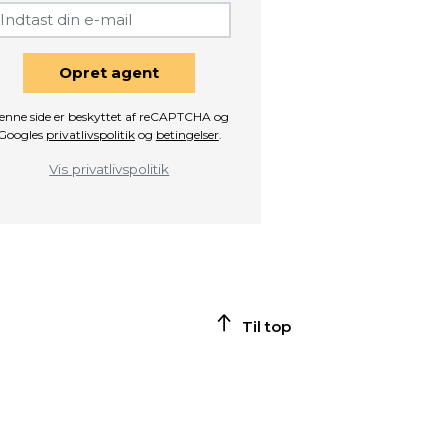
Opret agent
enne side er beskyttet af reCAPTCHA og
Googles
privatlivspolitik
og
betingelser
.
Vis privatlivspolitik
Til top