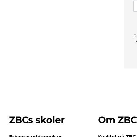
D
ZBCs skoler
Om ZBC
e
Erhvervsuddannelser
Kvalitet på ZBC