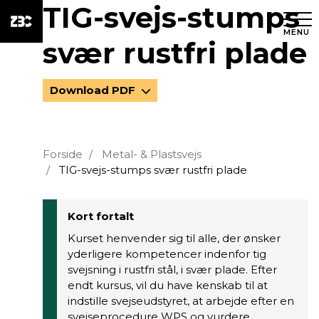
TIG-svejs-stumps
MENU
svær rustfri plade
Download PDF
Forside
Metal- & Plastsvejs
TIG-svejs-stumps svær rustfri plade
Kort fortalt
Kurset henvender sig til alle, der ønsker
yderligere kompetencer indenfor tig
svejsning i rustfri stål, i svær plade. Efter
endt kursus, vil du have kenskab til at
indstille svejseudstyret, at arbejde efter en
svejseprocedure WPS og vurdere