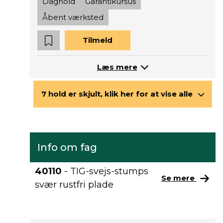
Daghold
Garantikursus
Åbent værksted
Tilmeld
Læs mere
7 hold er skjult, klik her for at vise alle
Info om fag
40110
- TIG-svejs-stumps
Se mere
svær rustfri plade