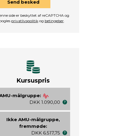
Send besked
nne side er beskyttet af reCAPTCHA og
oogles
privatlivspolitik
og
betingelser
.
Kursuspris
AMU-målgruppe:
DKK 1.090,00
Ikke AMU-målgruppe,
fremmøde:
DKK 6.517,75