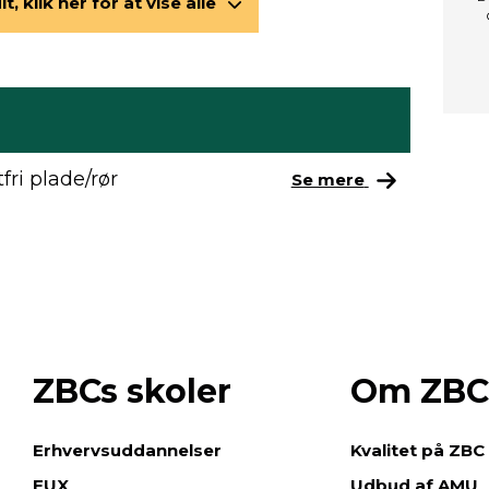
lt, klik her for at vise alle
fri plade/rør
Se mere
ZBCs skoler
Om ZBC
e
Erhvervsuddannelser
Kvalitet på ZBC
EUX
Udbud af AMU