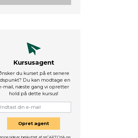
Kursusagent
Ønsker du kurset på et senere
idspunkt? Du kan modtage en
e-mail, næste gang vi opretter
hold på dette kursus!
Opret agent
enne side er beskyttet af reCAPTCHA og