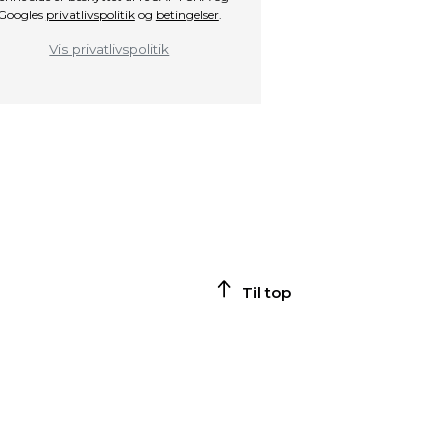
Googles
privatlivspolitik
og
betingelser
.
Vis privatlivspolitik
Til top