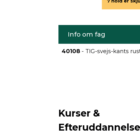
7 hold er skju
Info om fag
40108
- TIG-svejs-kants rust
Kurser &
Efteruddannels