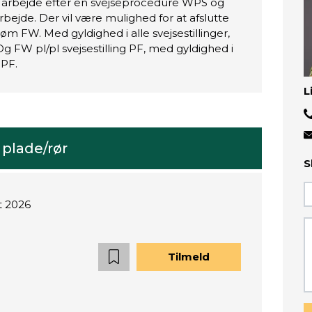
 at arbejde efter en svejseprocedure WPS og
rbejde. Der vil være mulighed for at afslutte
søm FW. Med gyldighed i alle svejsestillinger,
g FW pl/pl svejsestilling PF, med gyldighed i
 PF.
L
 plade/rør
S
t 2026
Tilmeld