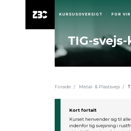
KURSUSOVERSIGT
FOR VI
TIG-svejs-
Forside
Metal- & Plastsvejs
TI
Kort fortalt
Kurset henvender sig til al
indenfor tig svejsning i rustf