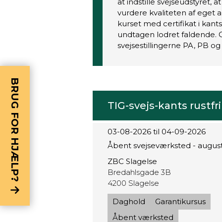
at indstille svejseudstyret,
vurdere kvaliteten af eget a
kurset med certifikat i kant
undtagen lodret faldende. O
svejsestillingerne PA, PB og
BRUG FOR HJÆLP?
TIG-svejs-kants rustfri
03-08-2026 til 04-09-2026
Åbent svejseværksted - augus
ZBC Slagelse
Bredahlsgade 3B
4200 Slagelse
Daghold
Garantikursus
Åbent værksted