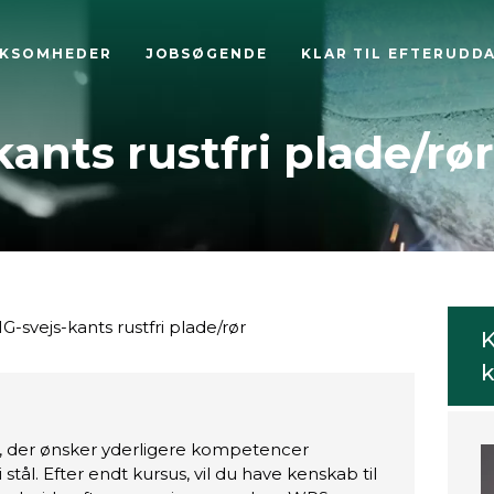
RKSOMHEDER
JOBSØGENDE
KLAR TIL EFTERUDD
kants rustfri plade/rør
G-svejs-kants rustfri plade/rør
K
k
le, der ønsker yderligere kompetencer
ri stål. Efter endt kursus, vil du have kenskab til