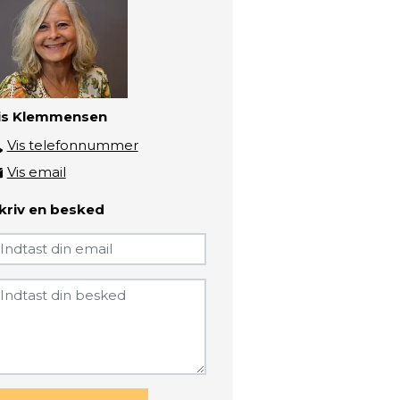
is Klemmensen
Vis telefonnummer
3193 5606
Vis email
klem@zbc.dk
kriv en besked