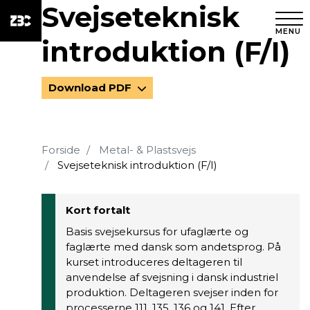
Svejseteknisk
MENU
introduktion (F/I)
Download PDF
Forside
Metal- & Plastsvejs
Svejseteknisk introduktion (F/I)
Kort fortalt
Basis svejsekursus for ufaglærte og
faglærte med dansk som andetsprog. På
kurset introduceres deltageren til
anvendelse af svejsning i dansk industriel
produktion. Deltageren svejser inden for
processerne 111, 135, 136 og 141. Efter