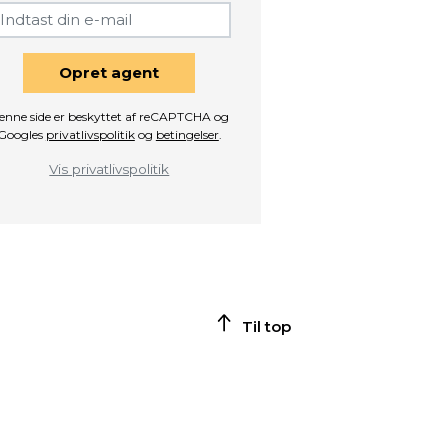
Opret agent
enne side er beskyttet af reCAPTCHA og
Googles
privatlivspolitik
og
betingelser
.
Vis privatlivspolitik
Til top