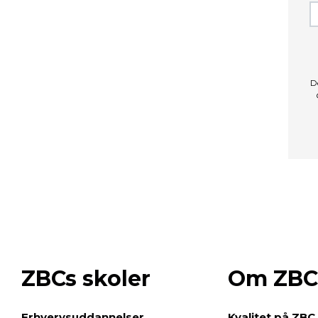
D
ZBCs skoler
Om ZBC
e
Erhvervsuddannelser
Kvalitet på ZBC