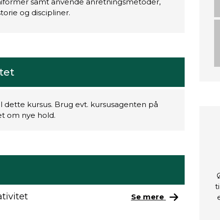
ushiformer samt anvende anretningsmetoder,
torie og discipliner.
itet
il dette kursus. Brug evt. kursusagenten på
ret om nye hold.
t
tivitet
Se mere