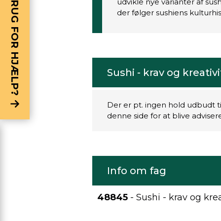
BRUG FOR HJÆLP?
udvikle nye varianter af s
der følger sushiens kulturhis
Sushi - krav og kreativ
Der er pt. ingen hold udbudt t
denne side for at blive advise
Info om fag
48845
- Sushi - krav og krea