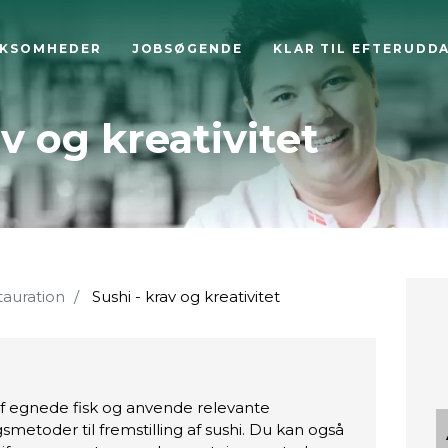
RKSOMHEDER
JOBSØGENDE
KLAR TIL EFTERUDD
av og kreativitet
tauration
Sushi - krav og kreativitet
af egnede fisk og anvende relevante
metoder til fremstilling af sushi. Du kan også