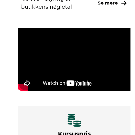
Se mere
butikkens nøgletal
Kursuspris