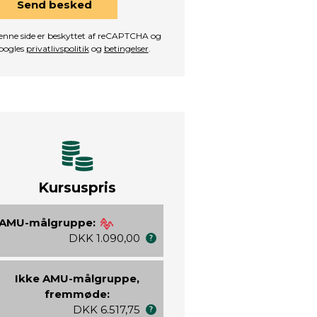
Send besked
nne side er beskyttet af reCAPTCHA og
oogles
privatlivspolitik
og
betingelser
.
Kursuspris
AMU-målgruppe:
DKK 1.090,00
Ikke AMU-målgruppe,
fremmøde:
DKK 6.517,75