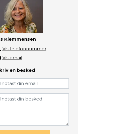
is Klemmensen
Vis telefonnummer
3193 5606
Vis email
klem@zbc.dk
kriv en besked