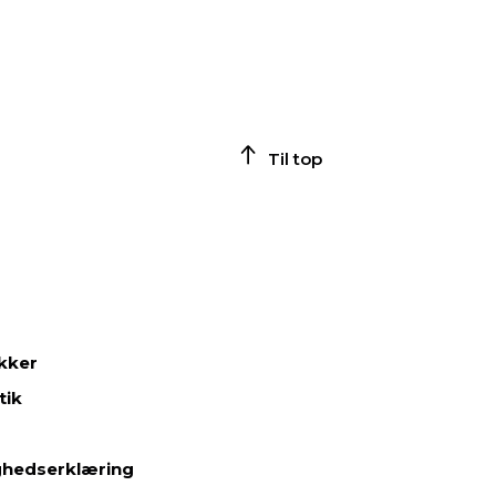
Til top
ikker
tik
ghedserklæring