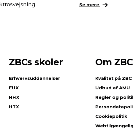
ektrosvejsning
Se mere
ZBCs skoler
Om ZBC
e
Erhvervsuddannelser
Kvalitet på ZBC
EUX
Udbud af AMU
HHX
Regler og polit
HTX
Persondatapoli
Cookiepolitik
Webtilgængeli