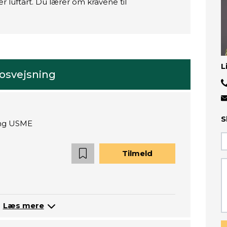
er luftart. Du lærer om kravene til
L
rosvejsning
S
ning USME
Tilmeld
Læs mere