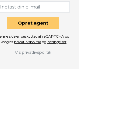
Opret agent
enne side er beskyttet af reCAPTCHA og
Googles
privatlivspolitik
og
betingelser
.
Vis privatlivspolitik