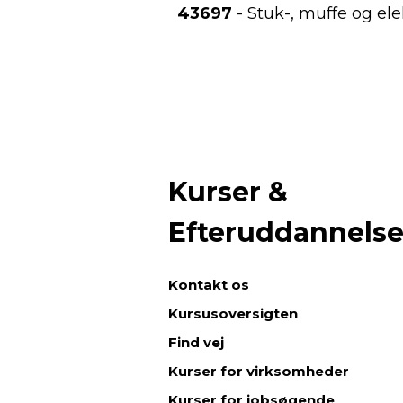
43697
- Stuk-, muffe og el
Kurser &
Efteruddannels
Kontakt os
Kursusoversigten
Find vej
Kurser for virksomheder
Kurser for jobsøgende