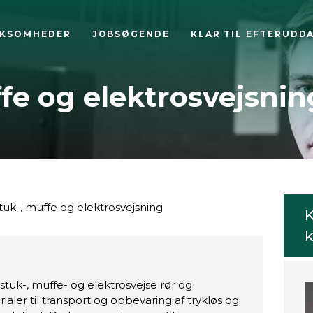
RKSOMHEDER
JOBSØGENDE
KLAR TIL EFTERUDD
fe og elektrosvejsnin
tuk-, muffe og elektrosvejsning
K
k
stuk-, muffe- og elektrosvejse rør og
aler til transport og opbevaring af trykløs og