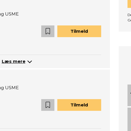
ning USME
De
G
Tilmeld
Læs mere
ning USME
Tilmeld