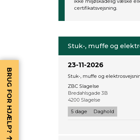
ikke miljøskadelig væske ell
certifikatsvejsning.
Stuk-, muffe og elekt
23-11-2026
BRUG FOR HJÆLP?
Stuk-, muffe og elektrosvejs
ZBC Slagelse
Bredahlsgade 3B
4200 Slagelse
5 dage
Daghold