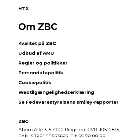
HTX
Om ZBC
Kvalitet på ZBC
Udbud af AMU
Regler og politikker
Persondatapolitik
Cookiepolitik
Webtilgængelighedserklæring
Se Fødevarestyrelsens smiley-rapporter
ZBC
Ahorn Allé 3-5
4100 Ringsted,
CVR: 10521815,
EAN: 5798000553682,
55 78 88 88,