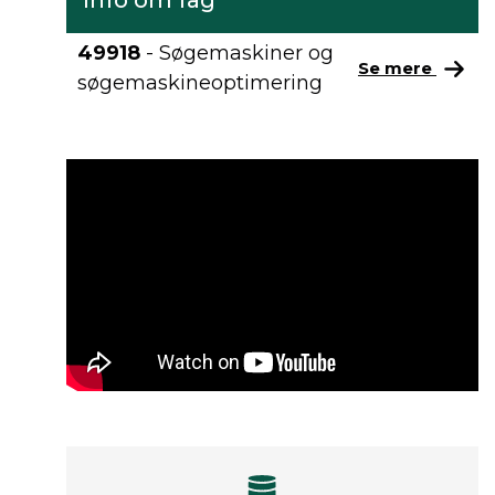
Info om fag
49918
- Søgemaskiner og
Se mere
søgemaskineoptimering