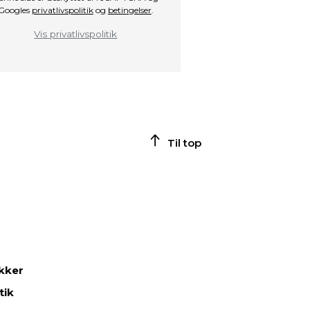
Googles
privatlivspolitik
og
betingelser
.
Vis privatlivspolitik
Til top
ikker
tik