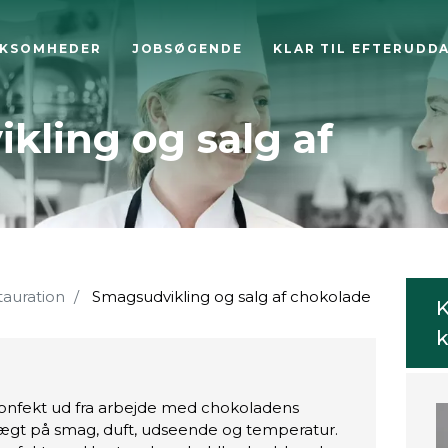
RKSOMHEDER
JOBSØGENDE
KLAR TIL EFTERUDD
kling og salg af
tauration
Smagsudvikling og salg af chokolade
K
k
konfekt ud fra arbejde med chokoladens
vægt på smag, duft, udseende og temperatur.