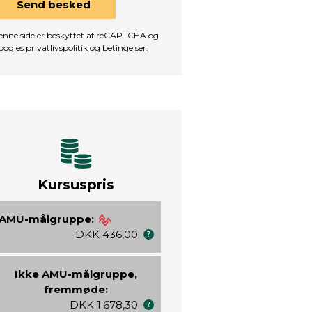
Send besked
nne side er beskyttet af reCAPTCHA og
oogles
privatlivspolitik
og
betingelser
.
Kursuspris
AMU-målgruppe:
DKK 436,00
Ikke AMU-målgruppe,
fremmøde:
DKK 1.678,30