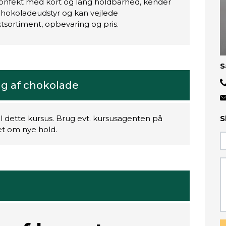
konfekt med kort og lang holdbarhed, kender
chokoladeudstyr og kan vejlede
sortiment, opbevaring og pris.
S
lg af chokolade
il dette kursus. Brug evt. kursusagenten på
S
ret om nye hold.