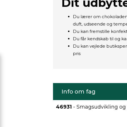
Dit udbytte
Du lærer om chokoladens
duft, udseende og tempe
Du kan fremstille konfe
Du får kendskab til og 
Du kan vejlede butikspe
pris
Info om fag
46931
- Smagsudvikling og 