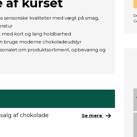
 af kurset
De
 sensoriske kvaliteter med vægt på smag,
G
ratur
kt med kort og lang holdbarhed
kan bruge moderne chokoladeudstyr
rsonalet om produktsortiment, opbevaring og
salg af chokolade
Se mere