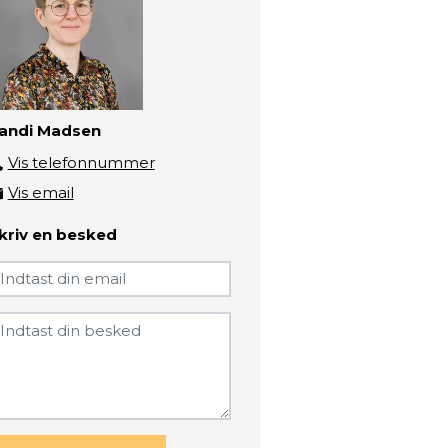
andi Madsen
Vis telefonnummer
41721364
Vis email
sanm@zbc.dk
kriv en besked