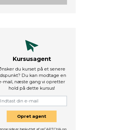
Kursusagent
Ønsker du kurset på et senere
idspunkt? Du kan modtage en
e-mail, næste gang vi opretter
hold på dette kursus!
Opret agent
enne side er beskyttet af reCAPTCHA og