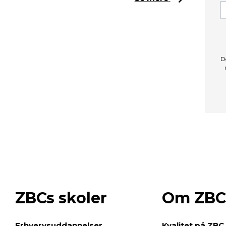
D
ZBCs skoler
Om ZBC
e
Erhvervsuddannelser
Kvalitet på ZBC