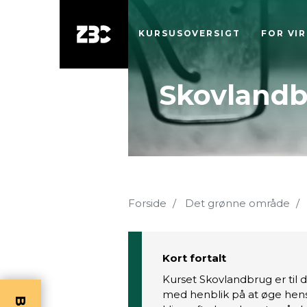
KURSUSOVERSIGT
FOR VI
Skovland
Forside
Det grønne område
Kort fortalt
Kurset Skovlandbrug er til d
med henblik på at øge hensyn