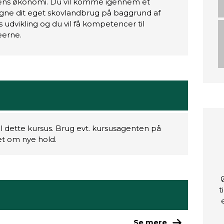
dens økonomi. Du vil komme igennem et
signe dit eget skovlandbrug på baggrund af
 udvikling og du vil få kompetencer til
æerne.
il dette kursus. Brug evt. kursusagenten på
ret om nye hold.
t
Se mere