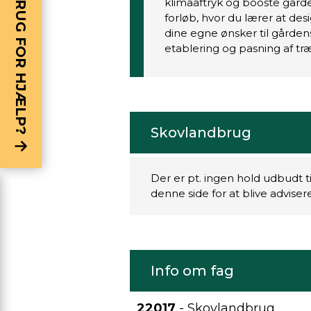
BRUG FOR HJÆLP?
klimaaftryk og booste går
forløb, hvor du lærer at de
dine egne ønsker til gårdens
etablering og pasning af tr
Skovlandbrug
Der er pt. ingen hold udbudt t
denne side for at blive advise
Info om fag
22017
- Skovlandbrug