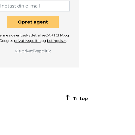
Opret agent
enne side er beskyttet af reCAPTCHA og
Googles
privatlivspolitik
og
betingelser
.
Vis privatlivspolitik
Til top