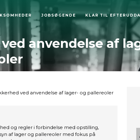
RKSOMHEDER
JOBSØGENDE
KLAR TIL EFTERUDD
ved anvendelse af la
oler
kkerhed ved anvendelse af lager- og pallereoler
ed og regler i forbindelse med opstilling,
syn af lager og pallereoler med fokus på