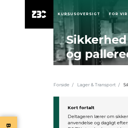
KURSUSOVERSIGT
FOR VI
Sikkerhed 
og pallere
Forside
Lager & Transport
Si
Kort fortalt
Deltageren lærer om sikkerh
anvendelse og dagligt efter