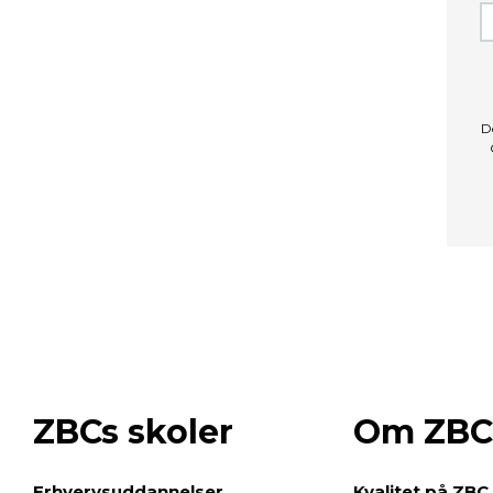
D
ZBCs skoler
Om ZBC
e
Erhvervsuddannelser
Kvalitet på ZBC