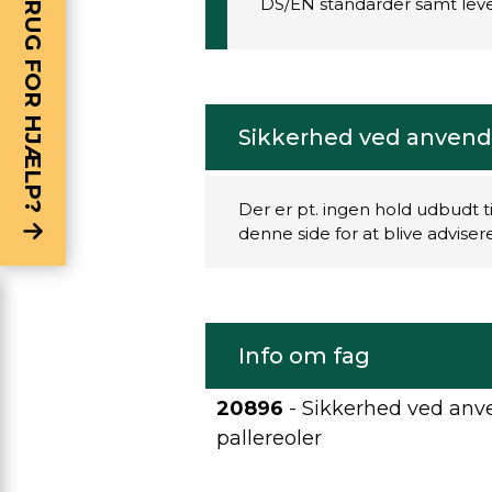
BRUG FOR HJÆLP?
DS/EN standarder samt leve
Sikkerhed ved anvendel
Der er pt. ingen hold udbudt t
denne side for at blive advise
Info om fag
20896
- Sikkerhed ved anve
pallereoler