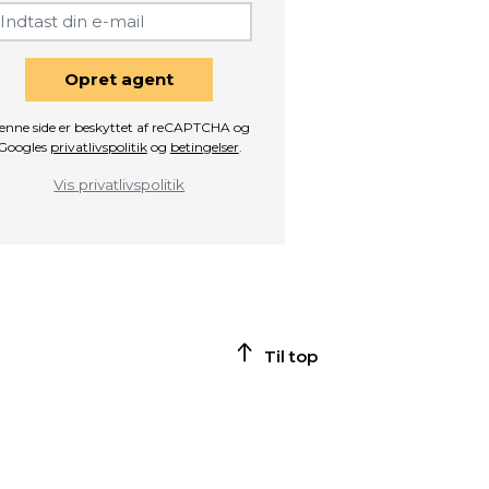
Opret agent
enne side er beskyttet af reCAPTCHA og
Googles
privatlivspolitik
og
betingelser
.
Vis privatlivspolitik
Til top