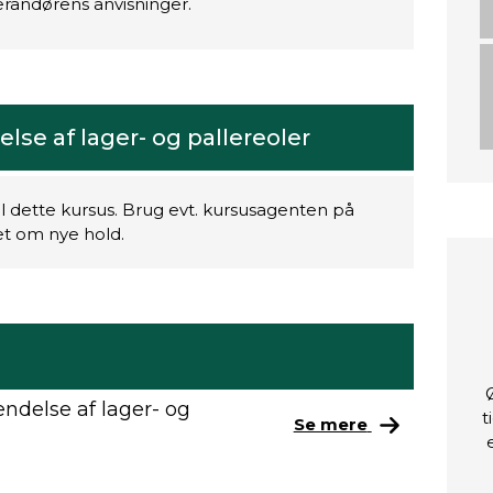
randørens anvisninger.
se af lager- og pallereoler
il dette kursus. Brug evt. kursusagenten på
ret om nye hold.
ndelse af lager- og
t
Se mere