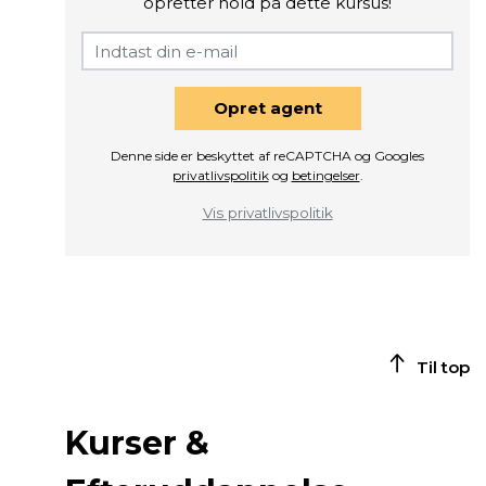
opretter hold på dette kursus!
Opret agent
Denne side er beskyttet af reCAPTCHA og Googles
privatlivspolitik
og
betingelser
.
Vis privatlivspolitik
Til top
Kurser &