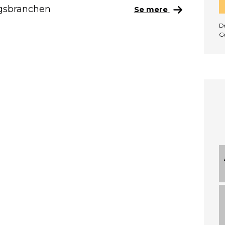
ngsbranchen
Se mere
De
G