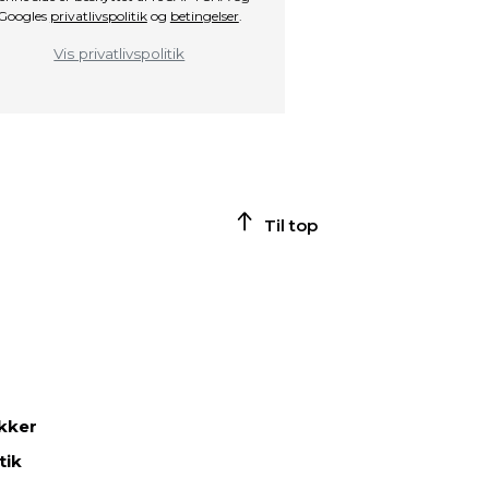
Googles
privatlivspolitik
og
betingelser
.
Vis privatlivspolitik
Til top
ikker
tik