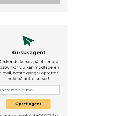
Kursusagent
Ønsker du kurset på et senere
idspunkt? Du kan modtage en
e-mail, næste gang vi opretter
hold på dette kursus!
Opret agent
enne side er beskyttet af reCAPTCHA og