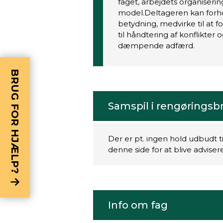
faget, arbejdets organiser
model.Deltageren kan forho
betydning, medvirke til at 
til håndtering af konflikte
dæmpende adfærd.
BRUG FOR HJÆLP?
Samspil i rengørings
Der er pt. ingen hold udbudt t
denne side for at blive advise
Info om fag