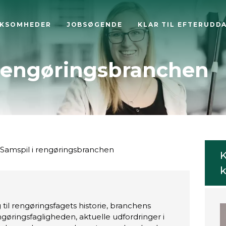
RKSOMHEDER
JOBSØGENDE
KLAR TIL EFTERUDD
 rengøringsbranchen
Samspil i rengøringsbranchen
K
k
til rengøringsfagets historie, branchens
engøringsfagligheden, aktuelle udfordringer i