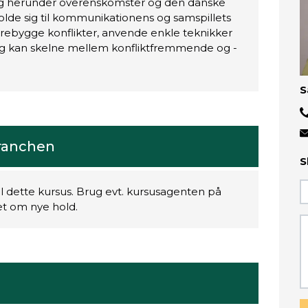
ing herunder overenskomster og den danske
lde sig til kommunikationens og samspillets
forebygge konflikter, anvende enkle teknikker
r og kan skelne mellem konfliktfremmende og -
S
branchen
S
il dette kursus. Brug evt. kursusagenten på
ret om nye hold.