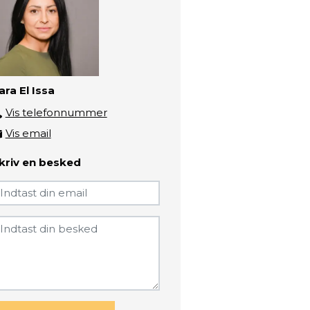
ara El Issa
Vis telefonnummer
2519 2807
Vis email
sara@zbc.dk
kriv en besked