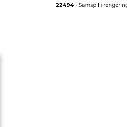
22494
- Samspil i rengøri