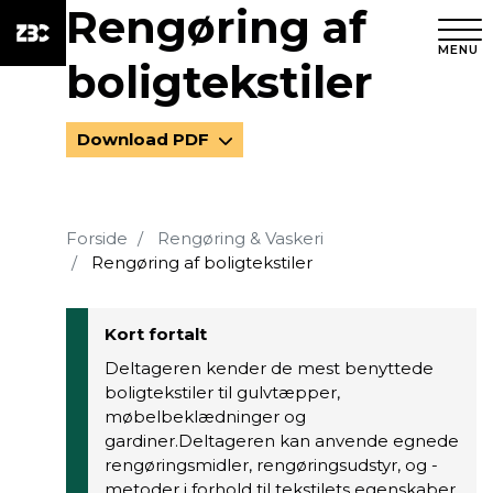
Rengøring af
MENU
boligtekstiler
Download PDF
Forside
Rengøring & Vaskeri
Rengøring af boligtekstiler
Kort fortalt
Deltageren kender de mest benyttede
boligtekstiler til gulvtæpper,
møbelbeklædninger og
gardiner.Deltageren kan anvende egnede
rengøringsmidler, rengøringsudstyr, og -
metoder i forhold til tekstilets egenskaber