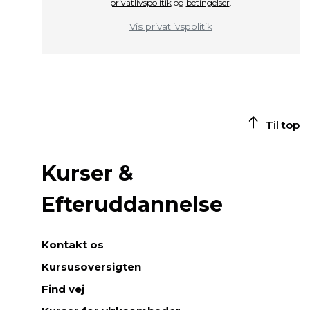
privatlivspolitik
og
betingelser
.
Vis privatlivspolitik
Til top
Kurser &
Efteruddannelse
Kontakt os
Kursusoversigten
Find vej