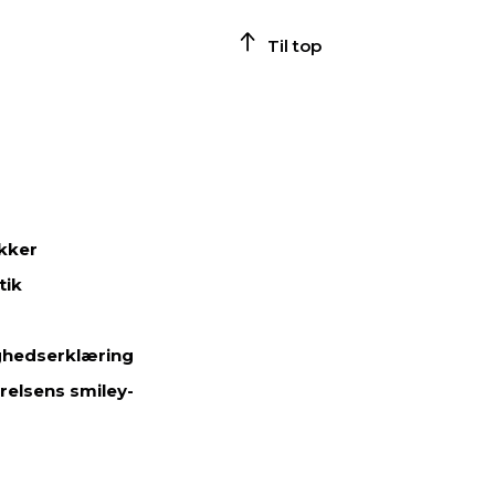
Til top
ikker
tik
ghedserklæring
relsens smiley-