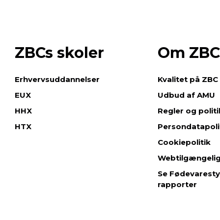
ZBCs skoler
Om ZBC
e
Erhvervsuddannelser
Kvalitet på ZBC
EUX
Udbud af AMU
HHX
Regler og polit
HTX
Persondatapoli
Cookiepolitik
Webtilgængeli
Se Fødevaresty
rapporter