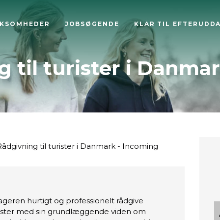
RKSOMHEDER
JOBSØGENDE
KLAR TIL EFTERUDD
 til turister i Danmar
ådgivning til turister i Danmark - Incoming
geren hurtigt og professionelt rådgive
ister med sin grundlæggende viden om