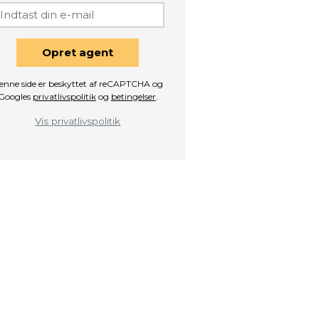
Opret agent
enne side er beskyttet af reCAPTCHA og
Googles
privatlivspolitik
og
betingelser
.
Vis privatlivspolitik