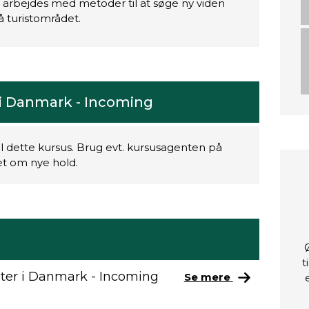
 arbejdes med metoder til at søge ny viden
 turistområdet.
r i Danmark - Incoming
il dette kursus. Brug evt. kursusagenten på
ret om nye hold.
t
ister i Danmark - Incoming
Se mere