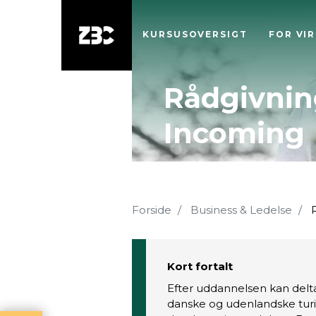
KURSUSOVERSIGT
FOR VI
Rådgivning
Incoming
Forside
Business & Ledelse
R
Kort fortalt
Efter uddannelsen kan delta
danske og udenlandske tur