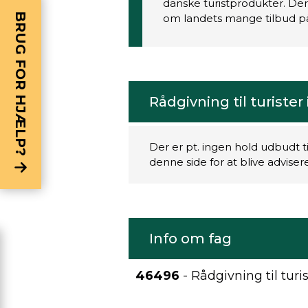
danske turistprodukter. Der
BRUG FOR HJÆLP?
om landets mange tilbud på
Rådgivning til turiste
Der er pt. ingen hold udbudt t
denne side for at blive advise
Info om fag
46496
- Rådgivning til tur