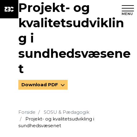
Projekt- og
MENU
kvalitetsudviklin
g i
sundhedsvæsene
t
Download PDF
Forside
SOSU & Pædagogik
Projekt- og kvalitetsudvikling i
sundhedsvæsenet