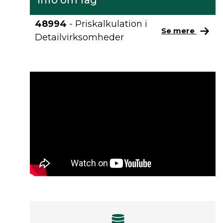
Info om fag
48994
- Priskalkulation i
Se mere
Detailvirksomheder