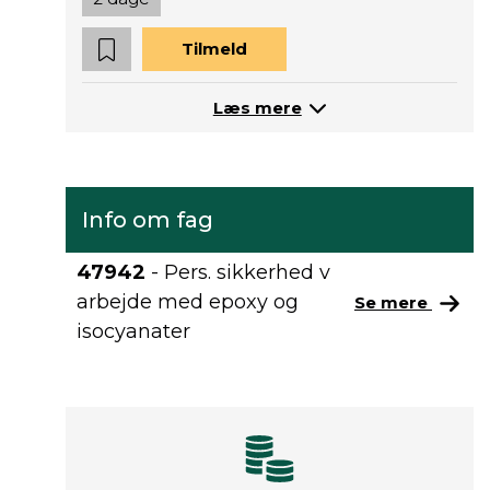
Tilmeld
Læs mere
Info om fag
47942
- Pers. sikkerhed v
arbejde med epoxy og
Se mere
isocyanater