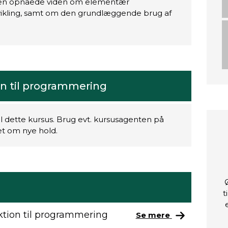
den opnåede viden om elementær
kling, samt om den grundlæggende brug af
.
on til programmering
il dette kursus. Brug evt. kursusagenten på
ret om nye hold.
t
ktion til programmering
Se mere