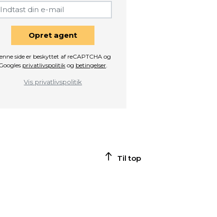
Opret agent
enne side er beskyttet af reCAPTCHA og
Googles
privatlivspolitik
og
betingelser
.
Vis privatlivspolitik
Til top