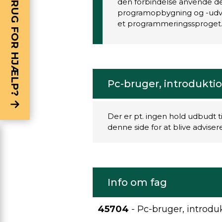
BRUG FOR HJÆLP?
den forbindelse anvende 
programopbygning og -udvi
et programmeringssproget
Pc-bruger, introdukti
Der er pt. ingen hold udbudt t
denne side for at blive advise
Info om fag
45704
- Pc-bruger, introdu