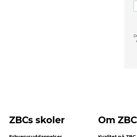
D
ZBCs skoler
Om ZBC
e
Erhvervsuddannelser
Kvalitet på ZBC