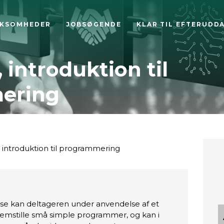
RKSOMHEDER
JOBSØGENDE
KLAR TIL EFTERUDD
 introduktion til
ering
 introduktion til programmering
se kan deltageren under anvendelse af et
emstille små simple programmer, og kan i