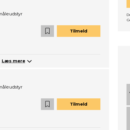
måleudstyr
De
G
Tilmeld
Læs mere
måleudstyr
Tilmeld