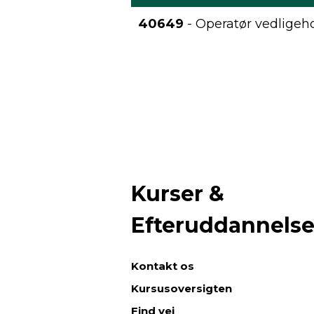
40649
- Operatør vedligeh
Kurser &
Efteruddannels
Kontakt os
Kursusoversigten
Find vej