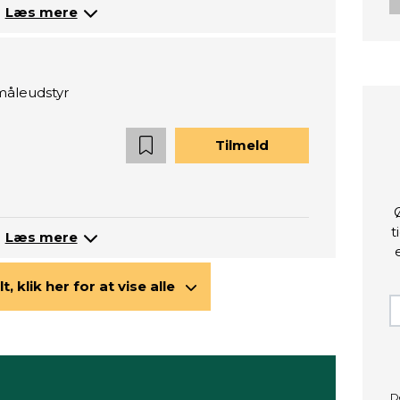
Læs mere
måleudstyr
Tilmeld
t
Læs mere
lt, klik her for at vise alle
D