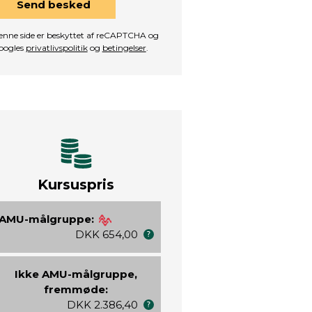
Send besked
nne side er beskyttet af reCAPTCHA og
oogles
privatlivspolitik
og
betingelser
.
Kursuspris
AMU-målgruppe:
DKK 654,00
Ikke AMU-målgruppe,
fremmøde:
DKK 2.386,40