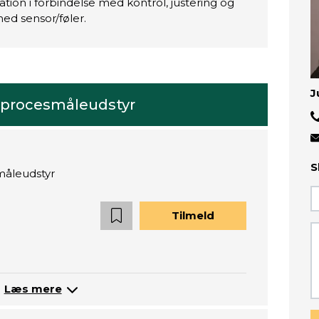
ion i forbindelse med kontrol, justering og
med sensor/føler.
J
, procesmåleudstyr
S
måleudstyr
Tilmeld
Læs mere