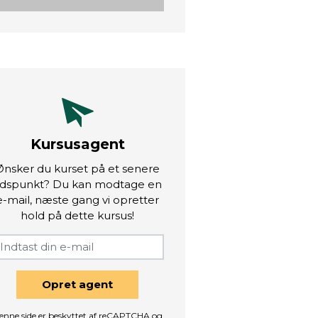
Kursusagent
Ønsker du kurset på et senere
idspunkt? Du kan modtage en
e-mail, næste gang vi opretter
hold på dette kursus!
Opret agent
enne side er beskyttet af reCAPTCHA og