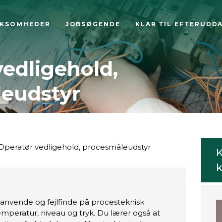
RKSOMHEDER
JOBSØGENDE
KLAR TIL EFTERUDD
vedligehold,
eudstyr
Operatør vedligehold, procesmåleudstyr
K
k
 anvende og fejlfinde på procesteknisk
temperatur, niveau og tryk. Du lærer også at