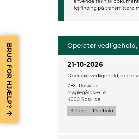
anvende teknisk dokumentat
fejlfinding på transmittere 
Operatør vedligehold
BRUG FOR HJÆLP?
21-10-2026
Operatør vedligehold, proces
ZBC Roskilde
Maglegårdsvej 8
4000 Roskilde
3 dage
Daghold