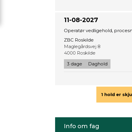
11-08-2027
Operatør vedligehold, proces
ZBC Roskilde
Maglegårdsvej 8
4000 Roskilde
3 dage
Daghold
1 hold er skju
Info om fag