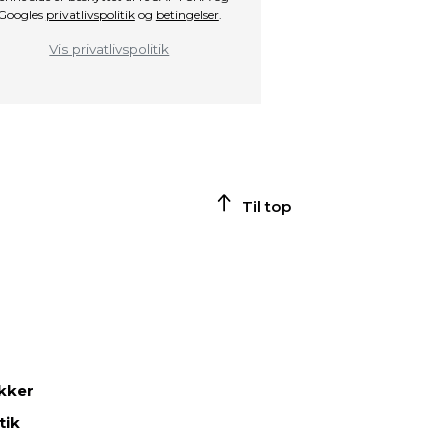
Googles
privatlivspolitik
og
betingelser
.
Vis privatlivspolitik
Til top
ikker
tik