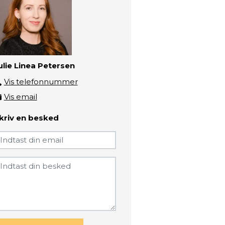
ulie Linea Petersen
Vis telefonnummer
3193 5663
Vis email
jpe@zbc.dk
kriv en besked