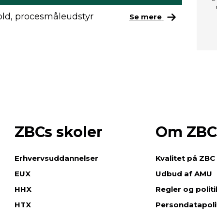
old, procesmåleudstyr
Se mere
ZBCs skoler
Om ZBC
e
Erhvervsuddannelser
Kvalitet på ZBC
EUX
Udbud af AMU
HHX
Regler og polit
HTX
Persondatapoli