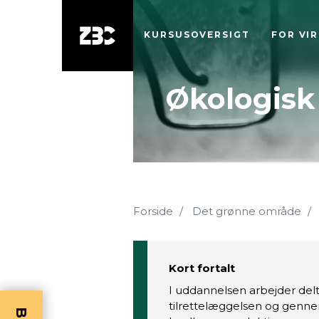
KURSUSOVERSIGT
FOR VI
Økologisk
Forside
Det grønne område
Kort fortalt
I uddannelsen arbejder de
tilrettelæggelsen og genne