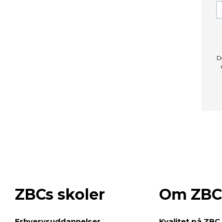
D
ZBCs skoler
Om ZBC
e
Erhvervsuddannelser
Kvalitet på ZBC