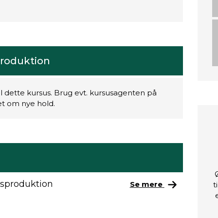
roduktion
il dette kursus. Brug evt. kursusagenten på
ret om nye hold.
gsproduktion
Se mere
t