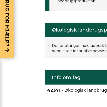
BRUG FOR HJÆLP?
landbrugsproduktion.
Økologisk landbrugsp
Der er pt. ingen hold udbudt t
denne side for at blive advise
Info om fag
42371
- Økologisk landbru