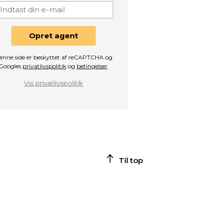
Opret agent
enne side er beskyttet af reCAPTCHA og
Googles
privatlivspolitik
og
betingelser
.
Vis privatlivspolitik
Til top