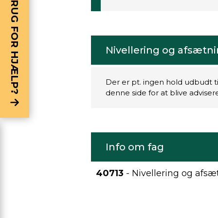
BRUG FOR HJÆLP?
Nivellering og afsætn
Der er pt. ingen hold udbudt t
denne side for at blive advise
Info om fag
40713
- Nivellering og afs