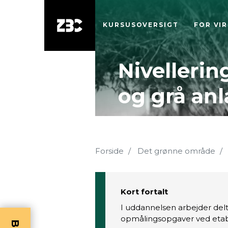
KURSUSOVERSIGT
FOR VI
Nivellerin
og grå an
Forside
Det grønne område
Kort fortalt
I uddannelsen arbejder de
opmålingsopgaver ved etabl