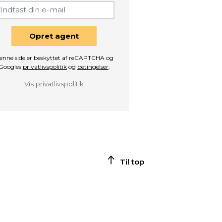
Opret agent
enne side er beskyttet af reCAPTCHA og
Googles
privatlivspolitik
og
betingelser
.
Vis privatlivspolitik
Til top