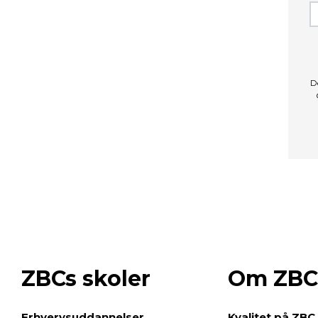
D
ZBCs skoler
Om ZBC
e
Erhvervsuddannelser
Kvalitet på ZBC