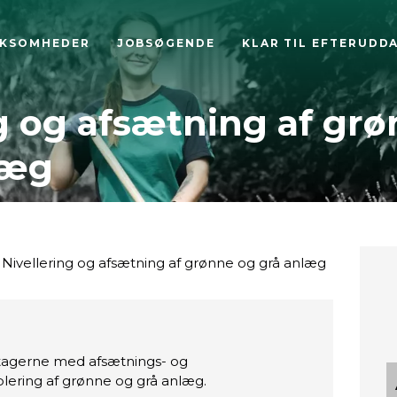
RKSOMHEDER
JOBSØGENDE
KLAR TIL EFTERUDD
g og afsætning af gr
læg
Nivellering og afsætning af grønne og grå anlæg
ltagerne med afsætnings- og
ering af grønne og grå anlæg.