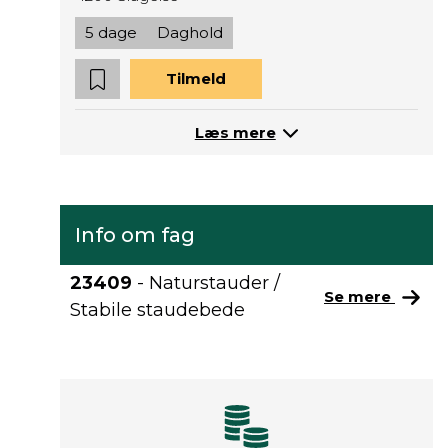
5 dage
Daghold
Tilmeld
Læs mere
Info om fag
23409
- Naturstauder /
Se mere
Stabile staudebede