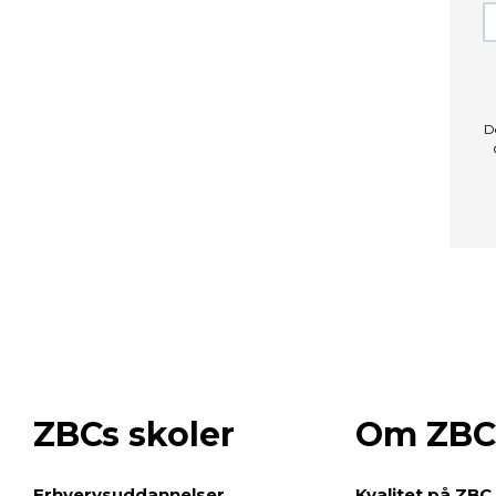
D
ZBCs skoler
Om ZBC
e
Erhvervsuddannelser
Kvalitet på ZBC