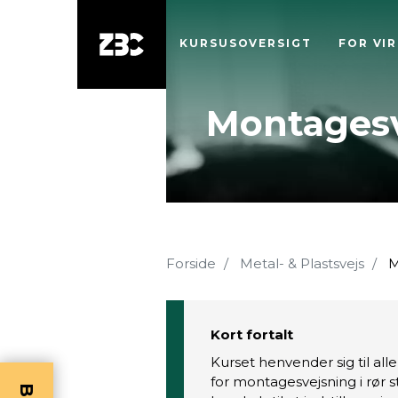
KURSUSOVERSIGT
FOR VI
Montagesv
Forside
Metal- & Plastsvejs
M
Kort fortalt
Kurset henvender sig til al
for montagesvejsning i rør 