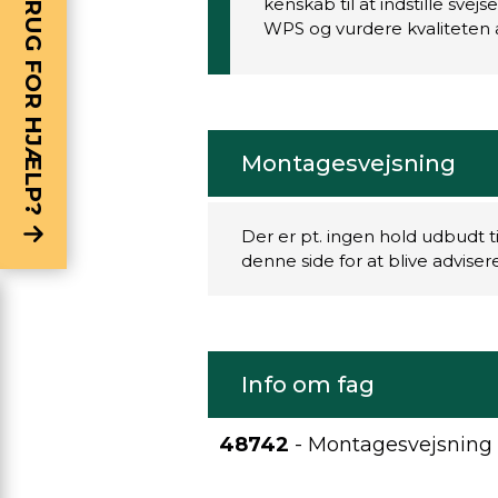
BRUG FOR HJÆLP?
kenskab til at indstille sve
WPS og vurdere kvaliteten a
Montagesvejsning
Der er pt. ingen hold udbudt t
denne side for at blive advise
Info om fag
48742
- Montagesvejsning