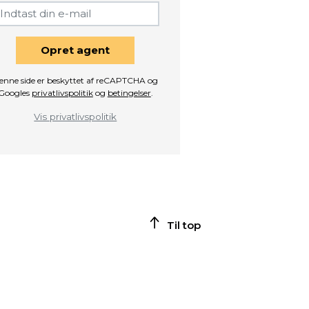
Opret agent
enne side er beskyttet af reCAPTCHA og
Googles
privatlivspolitik
og
betingelser
.
Vis privatlivspolitik
Til top