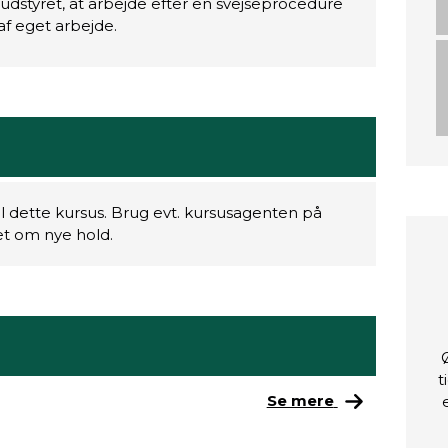
jseudstyret, at arbejde efter en svejseprocedure
f eget arbejde.
il dette kursus. Brug evt. kursusagenten på
ret om nye hold.
t
Se mere