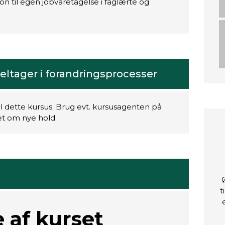
ion til egen jobvaretagelse i faglærte og
ltager i forandringsprocesser
il dette kursus. Brug evt. kursusagenten på
ret om nye hold.
t
 af kurset