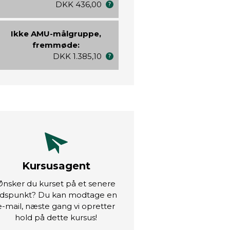
DKK 436,00
Ikke AMU-målgruppe,
fremmøde:
DKK 1.385,10
Kursusagent
Ønsker du kurset på et senere
idspunkt? Du kan modtage en
e-mail, næste gang vi opretter
hold på dette kursus!