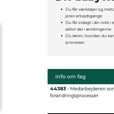
Du får værktøjer og met
jeres arbejdsgange
Du får indsigt i din rolle
aktivt del i ændringerne
Du lærer, hvordan du ka
processer
Info om fag
44383
- Medarbejderen som
forandringsprocesser