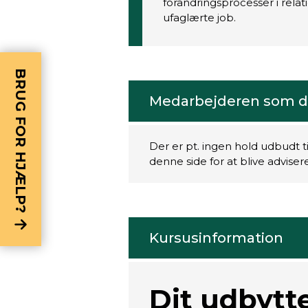
forandringsprocesser i relat
ufaglærte job.
BRUG FOR HJÆLP?
Medarbejderen som de
Der er pt. ingen hold udbudt t
denne side for at blive advise
Kursusinformation
Dit udbytte