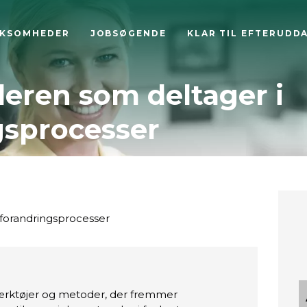
RKSOMHEDER
JOBSØGENDE
KLAR TIL EFTERUDD
eren som deltager i
gsprocesser
forandringsprocesser
rktøjer og metoder, der fremmer