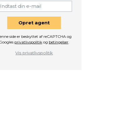
Opret agent
enne side er beskyttet af reCAPTCHA og
Googles
privatlivspolitik
og
betingelser
.
Vis privatlivspolitik