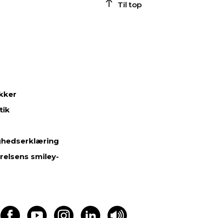
Til top
ikker
tik
ghedserklæring
relsens smiley-