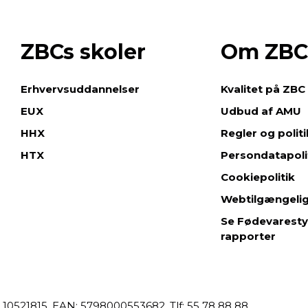
ZBCs skoler
Om ZBC
e
Erhvervsuddannelser
Kvalitet på ZBC
EUX
Udbud af AMU
HHX
Regler og polit
HTX
Persondatapoli
Cookiepolitik
Webtilgængeli
Se Fødevaresty
rapporter
 10521815,
EAN: 5798000553682,
55 78 88 88,