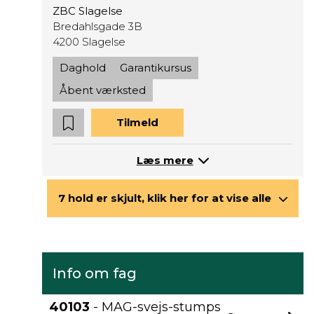
ZBC Slagelse
Bredahlsgade 3B
4200 Slagelse
Daghold
Garantikursus
Åbent værksted
Tilmeld
Læs mere
7 hold er skjult, klik her for at vise alle
Info om fag
40103
- MAG-svejs-stumps