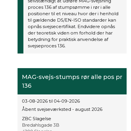
selvstændigt at udføre MAG-svejsning
proces 136 af stumpsømme i rør i alle
positioner til et niveau hvor der i henhold
til gældende DS/EN-ISO standarder kan
opnås svejsecertifikat. Endvidere opnås
der teoretisk viden om forhold der har
betydning for praktisk anvendelse af
svejseproces 136.
MAG-svejs-stumps rør alle pos pr
136
03-08-2026 til 04-09-2026
Åbent svejseværksted - august 2026
ZBC Slagelse
Bredahlsgade 3B