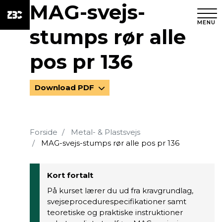
MAG-svejs-
MENU
stumps rør alle
pos pr 136
Download PDF
Forside
Metal- & Plastsvejs
MAG-svejs-stumps rør alle pos pr 136
Kort fortalt
På kurset lærer du ud fra kravgrundlag,
svejseprocedurespecifikationer samt
teoretiske og praktiske instruktioner