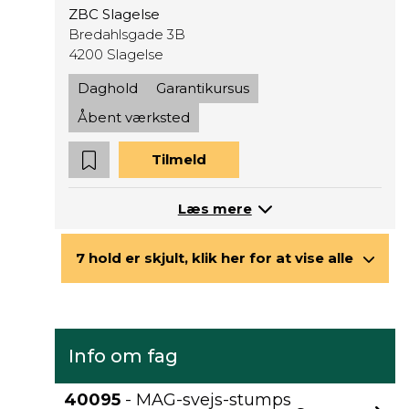
ZBC Slagelse
Bredahlsgade 3B
4200 Slagelse
Daghold
Garantikursus
Åbent værksted
Tilmeld
Læs mere
7 hold er skjult, klik her for at vise alle
Info om fag
40095
- MAG-svejs-stumps