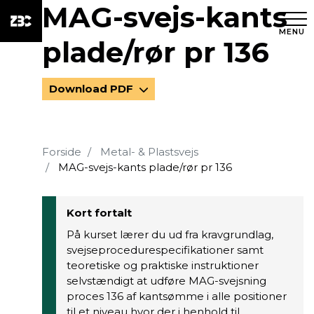
MAG-svejs-kants
MENU
plade/rør pr 136
Download PDF
Forside
Metal- & Plastsvejs
MAG-svejs-kants plade/rør pr 136
Kort fortalt
På kurset lærer du ud fra kravgrundlag,
svejseprocedurespecifikationer samt
teoretiske og praktiske instruktioner
selvstændigt at udføre MAG-svejsning
proces 136 af kantsømme i alle positioner
til et niveau hvor der i henhold til