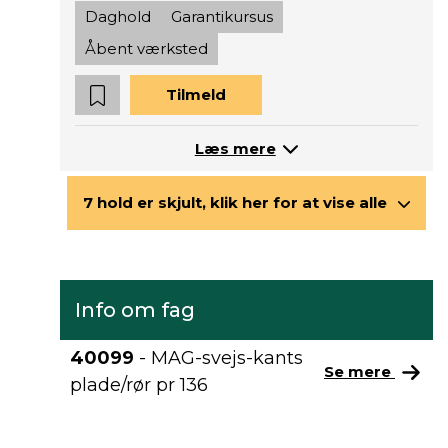
Daghold
Garantikursus
Åbent værksted
Tilmeld
Læs mere
7 hold er skjult, klik her for at vise alle
Info om fag
40099
- MAG-svejs-kants
Se mere
plade/rør pr 136