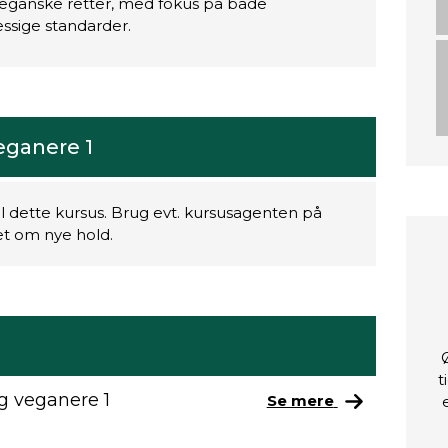
veganske retter, med fokus på både
ssige standarder.
eganere 1
il dette kursus. Brug evt. kursusagenten på
ret om nye hold.
t
og veganere 1
Se mere