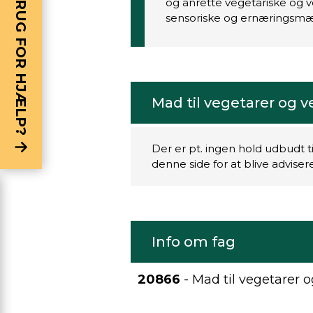
BRUG FOR HJÆLP?
og anrette vegetariske og 
sensoriske og ernæringsmæ
Mad til vegetarer og v
Der er pt. ingen hold udbudt t
denne side for at blive advise
Info om fag
20866
- Mad til vegetarer 