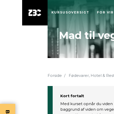
KURSUSOVERSIGT
FOR VI
Mad til ve
Forside
Fødevarer, Hotel & Res
Kort fortalt
Med kurset opnår du viden o
baggrund af viden om veget