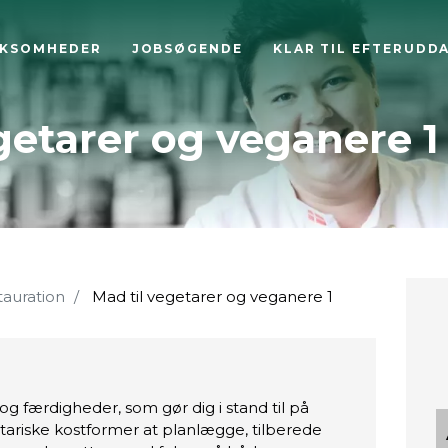
RKSOMHEDER
JOBSØGENDE
KLAR TIL EFTERUDD
getarer og veganere 1
tauration
Mad til vegetarer og veganere 1
g færdigheder, som gør dig i stand til på
ariske kostformer at planlægge, tilberede