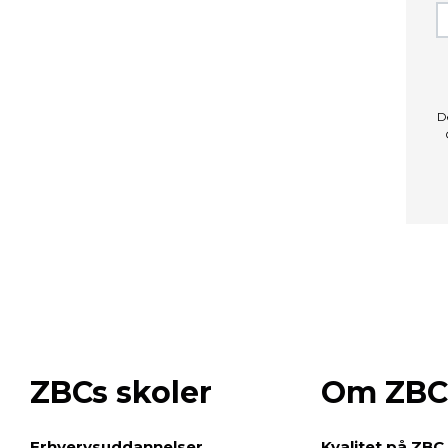
D
ZBCs skoler
Om ZBC
e
Erhvervsuddannelser
Kvalitet på ZBC