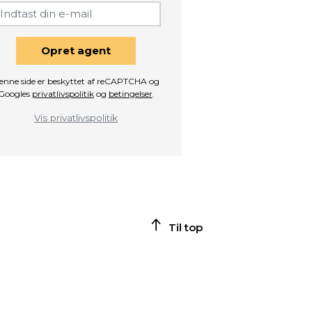
Opret agent
enne side er beskyttet af reCAPTCHA og
Googles
privatlivspolitik
og
betingelser
.
Vis privatlivspolitik
Til top