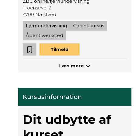
ZBC online/fjernundervisning
Troensevej 2
4700 Næstved
Fjernundervisning
Garantikursus
Åbent værksted
Tilmeld
Læs mere
Kursusinformation
Dit udbytte af
kurset