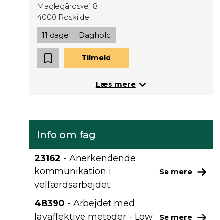
Maglegårdsvej 8
4000 Roskilde
11 dage
Daghold
Tilmeld
Læs mere
Info om fag
23162
- Anerkendende
kommunikation i
Se mere
velfærdsarbejdet
48390
- Arbejdet med
lavaffektive metoder - Low
Se mere