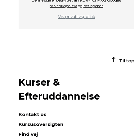
Denne side er beskyttet af reCAPTCHA og Googles
privatlivspolitik
og
betingelser
.
Vis privatlivspolitik
Til top
Kurser &
Efteruddannelse
Kontakt os
Kursusoversigten
Find vej